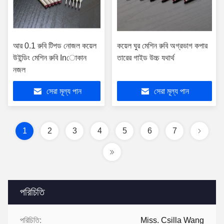
আর 0.1 রুবি টিপড নোজল কয়েল
কয়েল ঘুর মেশিন রুবি অগ্রভাগ কপার
উইন্ডিং মেশিন রুবি Inোকান
তারের গাইড উচ্চ যথার্থ
নজল
সেরা মূল্য পান
সেরা মূল্য পান
1
2
3
4
5
6
7
পরিচিতি
পরিচিতি:
Miss. Csilla Wang