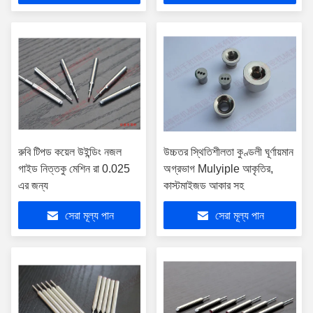
রুবি টিপড কয়েল উইন্ডিং নজল
উচ্চতর স্থিতিশীলতা কুণ্ডলী ঘূর্ণায়মান
গাইড নিত্তকু মেশিন রা 0.025
অগ্রভাগ Mulyiple আকৃতির,
এর জন্য
কাস্টমাইজড আকার সহ
সেরা মূল্য পান
সেরা মূল্য পান