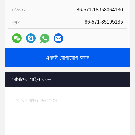
টেলিফোন:
86-571-18958064130
ফ্যাক্স:
86-571-85195135
এখনই যোগাযোগ করুন
আমাদের মেইল ​​করুন