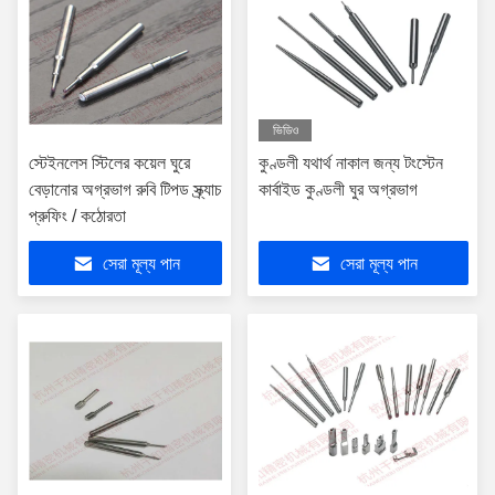
ভিডিও
স্টেইনলেস স্টিলের কয়েল ঘুরে
কুণ্ডলী যথার্থ নাকাল জন্য টংস্টেন
বেড়ানোর অগ্রভাগ রুবি টিপড স্ক্র্যাচ
কার্বাইড কুণ্ডলী ঘুর অগ্রভাগ
প্রুফিং / কঠোরতা
সেরা মূল্য পান
সেরা মূল্য পান