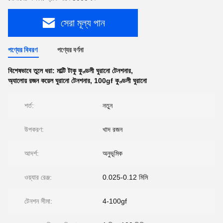
সেরা মূল্য পান
পণ্যের বিবরণ
পণ্যের বর্ণনা
বিশেষভাবে তুলে ধরা:
মাল্টি টাকু কুণ্ডলী ঘুরানো টেনশনার
,
অ্যালোয় রজন কয়েল ঘুরানো টেনশনার
,
100gf কুণ্ডলী ঘুরানো
শর্ত:
নতুন
উপকরণ:
খাদ রজন
আদর্শ:
অনুভূমিক
ওয়্যার রেঞ্জ:
0.025-0.12 মিমি
টেনশন সীমা:
4-100gf