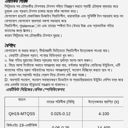
এমটিকিউ সিরিজ
সিলিন্ডার সহ চৌম্বকীয় টেনশনার টেনশন শক্তি নিয়ন্ত্রণ করতে স্থায়ী চৌম্বক ব্যবহার করে
চুম্বক এবং প্রধান টেনশন চাকার মধ্যে ফাঁক আলাদা করে।
যোগাযোগ ছাড়াই মেকানিজম ডিজাইন স্থিতিশীল, ধারাবাহিক এবং সুনির্দিষ্ট টান সরবরাহ করে নন
যোগাযোগ যোগাযোগ ব্যবস্থা নকশা সরবরাহ করে
স্থিতিশীল, দৃistence়তা এবং তারের স্পষ্টতা টান।উভয় উচ্চ এবং স্বাভাবিক গতির
বাতাসের জন্য উত্সাহ।
কয়েল সিলিন্ডার সহ চৌম্বকীয় টেনশনে ঘুরছে।
বৈশিষ্ট্য:
যোগাযোগ না করার কারণে, দীর্ঘমেয়াদী ভিত্তিতে স্থিতিশীল উত্তেজনা পাওয়া যায়।
২. ফেরাইট চৌম্বক গ্রহণ, পণ্যের বিভিন্নতা খুব কম।
৩. উচ্চ গতির ঘুরানোর বিষয়ে শ্রদ্ধার সাথে দুর্দান্ত ফলো-আপ করুন।
৪. ফিরে আসা টানটাকে অবাধে সামঞ্জস্য করা যায়, বর্গাকার আকৃতির বোবিনের উইন্ডিংস, এটি
বাতাসের গতির দ্রুত পরিবর্তনের সাথেও সামঞ্জস্যপূর্ণ, সংযোগ বিচ্ছিন্ন করতে হবে না।
৫. ডায়াল সহ সরাসরি পাঠের স্কেল দিয়ে টেনশন সেট করা সহজ।
D. অবশ্যই সংযোগ, সংযোগ সনাক্তকরণ ডিভাইস যা স্বয়ংক্রিয়ভাবে উইন্ডিং মেশিন বন্ধ করে
দেয় এমনকি তারের স্ট্যান্ডার্ড সরঞ্জাম না থাকলেও।
এমটিকিউ সিরিজের বেসিক স্পেসিফিকেশন:
মডেল
তারের পরিসীমা (মিমি)
উত্তেজনার ব্যাপ্তি (ছ)
QH19-MTQSS
0.025-0.12
4-100
কিউএইচ 19-এমটিকিউ
0.06-0.25
14-400