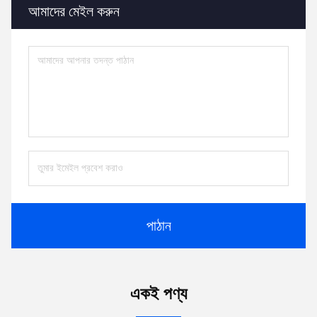
পরিচিতি:
Miss. Csilla Wang
টেলিফোন:
86-571-18958064130
ফ্যাক্স:
86-571-85195135
এখনই যোগাযোগ করুন
আমাদের মেইল ​​করুন