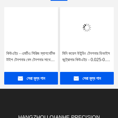
পাঠান
একই পণ্য