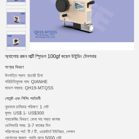
অ্যালোয় রজন মাল্টি স্পিন্ডল 100gf কয়েল উইন্ডিং টেনশনার
পণ্যের বিবরণ
উৎপত্তি স্থল: হাংঝৌ চিনা
পরিচিতিমুলক নাম: QIANHE
মডেল নম্বার: QH19-MTQSS
পেমেন্ট এবং শিপিং শর্তাবলী
ন্যূনতম চাহিদার পরিমাণ: 1 সেট
মূল্য: US$ 1- US$300
প্যাকেজিং বিবরণ: ফেনা সহ শক্ত কাগজ
ডেলিভারি সময়: 3-7 কাজের দিন
পরিশোধের শর্ত: টি / টি, ওয়েস্টার্ন ইউনিয়ন, পেপাল
যোগানের ক্ষমতা: প্রতি মাসে 5000 সেট