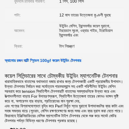
ন্যূনতম চাহিদার পরিমাণ:
1 পিস, 100 পিসি
পাটা:
12 মাস তারের উত্তেজনা কুণ্ডলী ঘুরছে
উইন্ডিং মেশিন, ট্রান্সফর্মার কয়েল ঘুরানো,
আবেদন:
টরয়েডাল সূচক, ওয়্যার গাইড, টরোডিয়াল
ট্রান্সফর্মার এবং
ক্রিয়া:
টান নিয়ন্ত্রণ
অ্যালোয় রজন মাল্টি স্পিন্ডল 100gf কয়েল উইন্ডিং টেনশনার
কয়েল সিলিন্ডারের সাথে চৌম্বকীয় উইন্ডিং ম্যাগনেটিক টেনশনার
ধারাবাহিকভাবে বাতাসের যথাযথতা বজায় রাখার জন্য টেনশনকারী একটি প্রয়োজনীয় উপাদান।
উন্নত টেনশনার নির্বাচন করা সর্বোত্তম পারফরম্যান্স সহ একটি পরিশীলিত উইন্ডিং মেশিন
সরবরাহ করে tension স্থিতিশীল টেনশনারটি বাতাসের সমস্যাগুলিকে উন্নত করে এবং
উত্পাদনশীলতা বাড়ায় For উদাহরণস্বরূপ, স্থিতিশীল উত্তেজনা তারের কোনও ভাঙ্গন সৃষ্টি
করে না, অপারেশন হার বাড়ায়, প্রতিরোধের মান সুরক্ষা দেয়,
এবং পণ্যের বিশ্বাসযোগ্যতা বৃদ্ধি করে Perf নিখুঁত স্তর ঘুরানো উপাদানগুলির ব্যয় কাটা এবং
সহজ সমন্বয় বাড়ে।সুতরাং, মেশিন রক্ষণাবেক্ষণের জন্য সময় এবং ব্যয় হ্রাস করা যেতে পারে।
কিয়ানাহে ইঞ্জিনিয়ারিংয়ের বেসিক ম্যাগনেটিক টাইপ টেনশনার থেকে শুরু করে সার্ভো মোটর
টেনশনার পর্যন্ত বিভিন্ন ধরণের টেনশনার প্রকার রয়েছে।