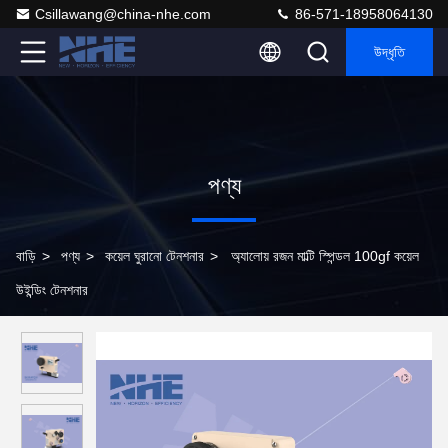
Csillawang@china-nhe.com
86-571-18958064130
উদ্ধৃতি
পণ্য
বাড়ি
>
পণ্য
>
কয়েল ঘুরানো টেনশনার
>
অ্যালোয় রজন মাল্টি স্পিন্ডল 100gf কয়েল
উইন্ডিং টেনশনার