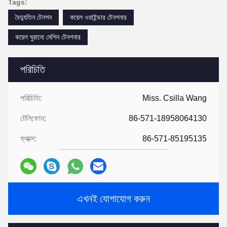
d
ইলিভারি
আমরা নিশ্চিত যে আমরা সমস্ত পণ্য উত্পাদন করি।এবং গুণমান 100% বিশ্রামের
আশ্বাস।অনেক
গ
অস্টমাররা হলেন
আমাদের সাথে সহযোগিতা করে খুব খুশি, কারণ আমরা আরও
প্রতিযোগিতামূলক সরবরাহ করতে পারি
কারখানা হিসাবে দাম।
3, উপাদান সেরা পছন্দ
আমাদের সমস্ত পণ্যই সেরা সরবরাহকারীদের সেরা উপকরণ, উপাদানটি যোগ্য কিনা
whether
করতে পারা
চেক করা.
4. গুণ নিয়ন্ত্রণ
চালানের আগে, প্যাকেজিংয়ে প্রতিটি পণ্য আগে বিশেষায়িত কর্মীদের চেক থাকে
পরিদর্শন যোগ্য।আমরা গ্যারান্টি দিচ্ছি যে প্রতিটি পণ্য চালান বিক্রয়ের জন্য নিখুঁত।
5. ভাল পরিষেবা
আমরা 24 ঘন্টা আপনার প্রশ্নের উত্তর দিতে প্রতিশ্রুতি।
Tags:
বৈদ্যুতিন টেনশন
কয়েল ওয়াইন্ডার টেনশনার
কয়েল ঘুরানো মেশিন টেনশনার
পরিচিতি