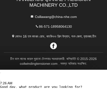
কিউএইচ - এমটিএ সিরিজ ম্যাগনেটিক
মিনি কয়েল উইন্ডিং টেনশনার ডিভাইস
টাইপ টেনশনার বেস টেনশনার সাথে
কন্ট্রোলার কিউএইচ - 0.025-0.12
টেনশন রেঞ্জ 300-1500 গ্রাম
মিমি জন্য এমটিসিএসএস
সেরা মূল্য পান
সেরা মূল্য পান
HANGZHOU QIANHE PRECISION
MACHINERY CO.,LTD
Csillawang@china-nhe.com
86-571-18958064130
কোনও 16 তম কাংঝং রোড, কাংকিওও শিল্প উদ্যান, গংশু জেলা, হ্যাংজহু চীন