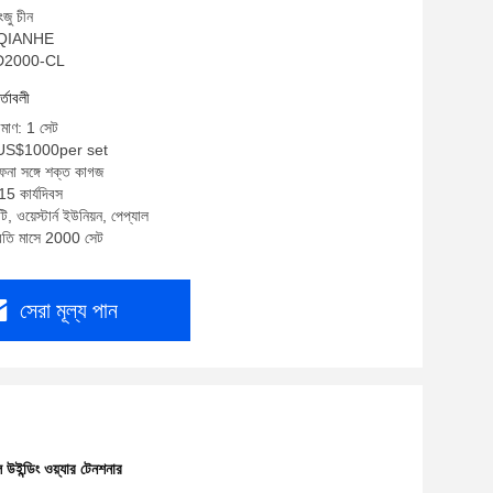
ংজু চীন
ম: QIANHE
SFD2000-CL
র্তাবলী
িমাণ: 1 সেট
-US$1000per set
ফেনা সঙ্গে শক্ত কাগজ
15 কার্যদিবস
ি, ওয়েস্টার্ন ইউনিয়ন, পেপ্যাল
প্রতি মাসে 2000 সেট
সেরা মূল্য পান
ল উইন্ডিং ওয়্যার টেনশনার