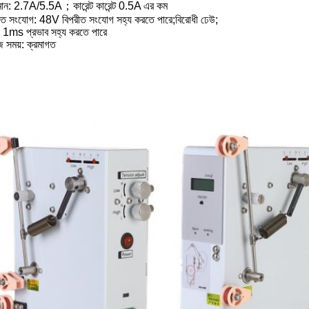
্তমান: 2.7A/5.5A；কারেন্ট কারেন্ট 0.5A এর কম
রীত সংযোগ: 48V বিপরীত সংযোগ সহ্য করতে পারে;বিরোধী ঢেউ;
 1ms প্রভাব সহ্য করতে পারে
জ সময়: ক্রমাগত