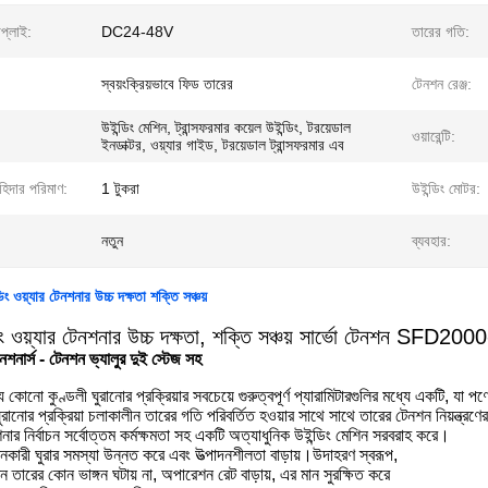
াপ্লাই:
DC24-48V
তারের গতি:
স্বয়ংক্রিয়ভাবে ফিড তারের
টেনশন রেঞ্জ:
উইন্ডিং মেশিন, ট্রান্সফরমার কয়েল উইন্ডিং, টরয়েডাল
ওয়ারেন্টি:
ইনডাক্টর, ওয়্যার গাইড, টরয়েডাল ট্রান্সফরমার এব
াহিদার পরিমাণ:
1 টুকরা
উইন্ডিং মোটর:
নতুন
ব্যবহার:
িং ওয়্যার টেনশনার উচ্চ দক্ষতা শক্তি সঞ্চয়
িং ওয়্যার টেনশনার উচ্চ দক্ষতা, শক্তি সঞ্চয় সার্ভো টেনশন SFD20
েনশনার্স - টেনশন ভ্যালুর দুই স্টেজ সহ
 কোনো কুণ্ডলী ঘুরানোর প্রক্রিয়ার সবচেয়ে গুরুত্বপূর্ণ প্যারামিটারগুলির মধ্যে একটি, যা 
ানোর প্রক্রিয়া চলাকালীন তারের গতি পরিবর্তিত হওয়ার সাথে সাথে তারের টেনশন নিয়ন্ত্রণে
র নির্বাচন সর্বোত্তম কর্মক্ষমতা সহ একটি অত্যাধুনিক উইন্ডিং মেশিন সরবরাহ করে।
নকারী ঘুরার সমস্যা উন্নত করে এবং উত্পাদনশীলতা বাড়ায়।উদাহরণ স্বরূপ,
 তারের কোন ভাঙ্গন ঘটায় না, অপারেশন রেট বাড়ায়, এর মান সুরক্ষিত করে