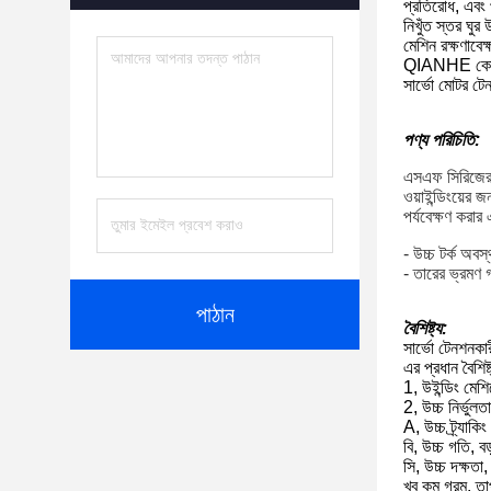
প্রতিরোধ, এবং 
নিখুঁত স্তর ঘু
মেশিন রক্ষণাবে
QIANHE কোম্পা
সার্ভো মোটর টে
পণ্য পরিচিতি:
এসএফ সিরিজের সা
ওয়াইন্ডিংয়ের 
পর্যবেক্ষণ করা
- উচ্চ টর্ক অব
- তারের ভ্রমণ গত
পাঠান
বৈশিষ্ট্য:
সার্ভো টেনশনকা
এর প্রধান বৈশিষ্
1, উইন্ডিং মেশ
2, উচ্চ নির্ভুল
A, উচ্চ ট্র্যাক
বি, উচ্চ গতি, বড
সি, উচ্চ দক্ষতা
খুব কম গরম, ত