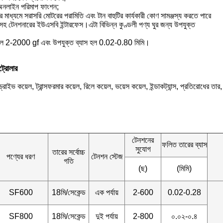
অনলাইন পরিমাপ ফাংশন;
 মাধ্যমে সরাসরি মোটরের পরামিতি এবং টান বাহুটির কার্যকারী কোণ সামঞ্জস্য করতে পারে
ার সহ টেনশনারের ইউএসবি ইন্টারফেস।এটা বিভিন্ন কুণ্ডলী পণ্য ঘুর জন্য উপযুক্ত
হল 2-2000 gf এবং উপযুক্ত ব্যাস হল 0.02-0.80 মিমি।
ট্রোলার
্রাইভ কয়েল, ট্রান্সফরমার কয়েল, রিলে কয়েল, ভয়েস কয়েল, ইন্ডাকট্যান্স, প্রতিরোধের তার
টেনশনের
ফলিত তারের ব্যাস
সুযোগ
তারের সর্বোচ্চ
পণ্যের ধরণ
টেনশন স্টেজ
গতি
(ছ)
(মিমি)
SF600
18মি/সেকেন্ড
এক পর্যায়
2-600
0.02-0.28
SF800
18মি/সেকেন্ড
দুই পর্যায়
2-800
০.০২-০.৪