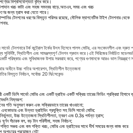
পণ্যের বিশ্বাসযোগ্যতা বৃদ্ধি করে।
র উপাদান খরচ কাটা এবং সহজ সমন্বয় বাড়ে.অতএব, সময় এবং খরচ
ক্ষণের জন্য হ্রাস করা যেতে পারে।
নির টেনশনের ধরণের বিস্তৃত পরিসর রয়েছে, মৌলিক ম্যাগনেটিক টাইপ টেনশনার থেকে
নশনার
.
র্ভো টেনশনারে টর্ক কন্ট্রোল টর্কের উৎস হিসেবে পালস মোটর, এর সংবেদনশীল এবং দ্রুত প্রত
জন্য সুনির্দিষ্ট, স্থিতিশীল এবং সামঞ্জস্যপূর্ণ টেনশন প্রদান করে।এই সিরিজের নির্বাচিত মড
র একটি পরিষ্কার এবং সুবিধাজনক উপায় সরবরাহ করে, পণ্যের গুণমানকে আরও ভাল নিয়ন্ত্রণে
স্থার অধীনে উচ্চ গতির অপারেশন, স্থিতিশীল উত্তেজনা
ির বিস্তৃত নির্বাচন, সর্বোচ্চ 20 মি/সেকেন্ড
রী একটি ডিসি সার্ভো মোটর এবং একটি ড্রাইভ একটি সক্রিয় তারের ফিডিং প্রক্রিয়া হিসাবে 
ট্যগুলি নিম্নরূপ:
িনের গতি অনুসরণ করুন এবং সক্রিয়ভাবে তারের খাওয়ানো;
তা এনকোডার এবং উন্নত ড্রাইভিং প্রযুক্তি সহ ডিসি সার্ভো মোটর:
িং নির্ভুলতা, উচ্চ উত্তেজনা স্থিতিশীলতা, ত্বরণ এবং 0.3s পর্যন্ত হ্রাস;
় ঘূর্ণন সঁচারক বল, বড় টান পরিসীমা, সহজ নির্বাচন;
, শক্তি সঞ্চয় এবং কম শক্তি খরচ, মোটর এবং ড্রাইভের সাথে দীর্ঘ সময়ের জন্য কাজ করে
াপ অপচয়ের প্রয়োজন নেই;