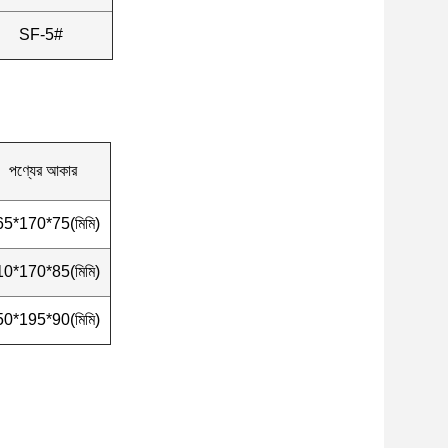
SF-5#
পণ্যের আকার
5*170*75(মিমি)
0*170*85(মিমি)
0*195*90(মিমি)