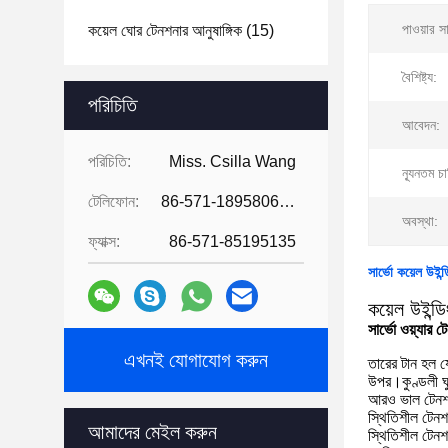
পাওয়ার স
কয়েল ঘোর টেনশনার আনুষাঙ্গিক
(15)
বৈশিষ্ট্য:
পরিচিতি
আবেদন:
পরিচিতি:
Miss. Csilla Wang
ন্যূনতম চ
টেলিফোন:
86-571-18958064130
অবস্থা:
ফ্যাক্স:
86-571-85195135
সার্ভো কয়েল উইন্ড
কয়েল উইন্ড
সার্ভো ওয়্যার ট
এখনই যোগাযোগ করুন
তারের টান হল যে
উপর।কুণ্ডলী ঘুর
আরও ভাল টেনশনা
স্থিতিশীল টেনশ
আমাদের মেইল ​​করুন
স্থিতিশীল টেনশন