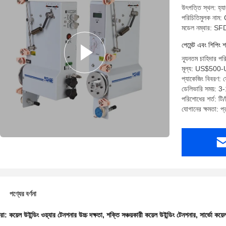
উৎপত্তি স্থল: হ্যা
পরিচিতিমুলক না
মডেল নম্বার: 
পেমেন্ট এবং শিপিং শ
ন্যূনতম চাহিদার পর
মূল্য: US$500
প্যাকেজিং বিবরণ: 
ডেলিভারি সময়: 3-
পরিশোধের শর্ত: টি/ট
যোগানের ক্ষমতা: 
পণ্যের বর্ণনা
ধরা:
কয়েল উইন্ডিং ওয়্যার টেনশনার উচ্চ দক্ষতা
,
শক্তি সঞ্চয়কারী কয়েল উইন্ডিং টেনশনার
,
সার্ভো কয়ে