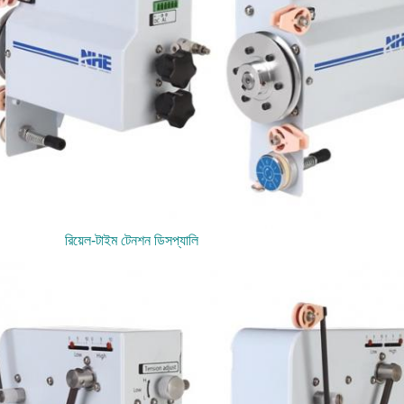
রিয়েল-টাইম টেনশন ডিসপ্যালি