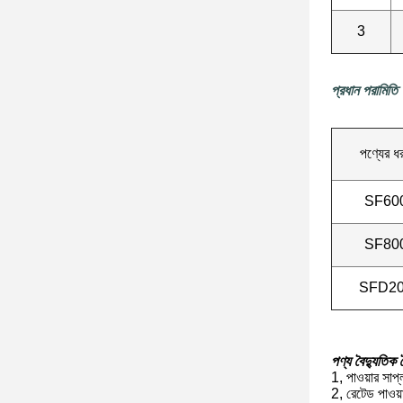
3
প্রধান পরামিতি
পণ্যের ধ
SF60
SF80
SFD2
পণ্য বৈদ্যুতিক বৈ
1, পাওয়ার সা
2, রেটেড পা