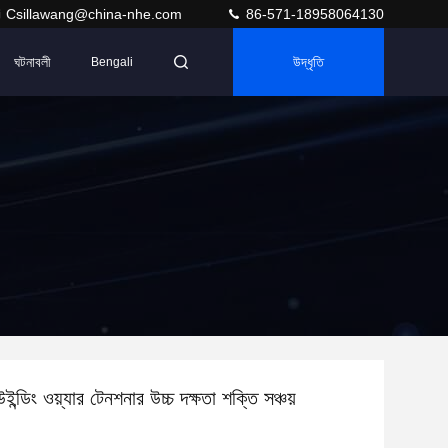
Csillawang@china-nhe.com
86-571-18958064130
ঘটনাবলী
উদ্ধৃতি
Bengali
উইন্ডিং ওয়্যার টেনশনার উচ্চ দক্ষতা শক্তি সঞ্চয়