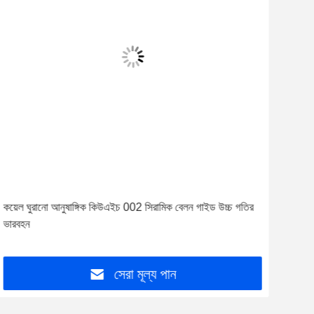
কয়েল ঘুরানো আনুষাঙ্গিক কিউএইচ 002 সিরামিক বেলন গাইড উচ্চ গতির
ওয়্য
ভারবহন
অংশগ
সেরা মূল্য পান