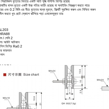
ভুল সিরামিকস বৃত্তের ভিতরে একটি অতি সূক্ষ্ম পলিশিং ডিগ্রি রয়েছে
ির বাসন বৃত্তে একটি উচ্চ গতির ভার্চিং রয়েছে যা স্লাইডিং নিয়ন্ত্রণ করতে পারে
বং 0.2 মিমি এর নীচে বৃত্তের মধ্যে দূরত্ব, ফিল্মটি সুরক্ষিত করুন এবং নিশ্চিত করুন
ীল করতে খুব ছোট স্কোপে ঝাঁপিয়ে পড়া এনামেলযুক্ত তার
 AL203
 HRA88
াম / সেমি 2
ম্পিং আউট আটকান
লিশ ডিগ্রি Ra0.2
ির ভারবহন
 লাল