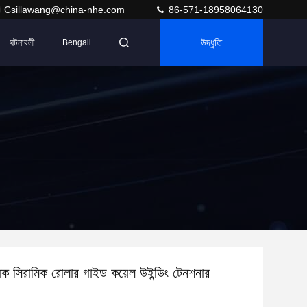
Csillawang@china-nhe.com
86-571-18958064130
ঘটনাবলী
উদ্ধৃতি
Bengali
ধক সিরামিক রোলার গাইড কয়েল উইন্ডিং টেনশনার