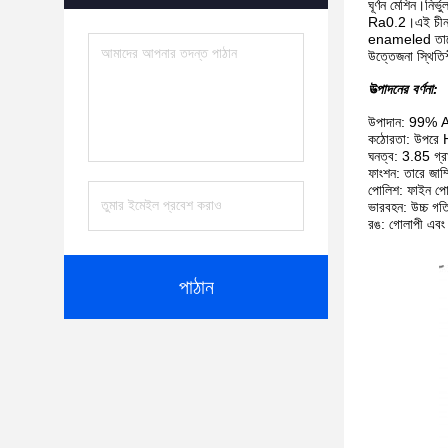
ঘূর্ণন মেশিন।নির্
Ra0.2।এই চীনামাট
enameled তারের এ
উত্তেজনা স্থিতিশ
উত্পাদনের বর্ণনা:
উপাদান: 99%
কঠোরতা: উপরে
ঘনত্ব: 3.85 গ্র
ফাংশন: তারে জা
পোলিশ: ফাইন পো
ভারবহন: উচ্চ গত
রঙ: গোলাপী এবং
পাঠান