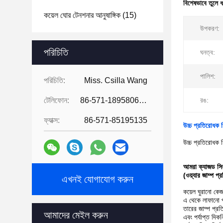
বিশেষভাবে তুলে 
কয়েল ঘোর টেনশনার আনুষাঙ্গিক
(15)
উপকরণ:
পরিচিতি
ঘনত্ব:
পালিশ:
পরিচিতি:
Miss. Csilla Wang
টেলিফোন:
86-571-18958064130
রঙ:
ফ্যাক্স:
86-571-85195135
উচ্চ প্রতিরোধক স
উচ্চ প্রতিরোধক স
আমরা ক্যাজড সির
(ওয়্যার জাম্প 
এখনই যোগাযোগ করুন
কয়েল ঘুরানো কে
এ থেকে লাফানো
তারের জাম্প প্
আমাদের মেইল ​​করুন
এবং পর্যাপ্ত দিকন