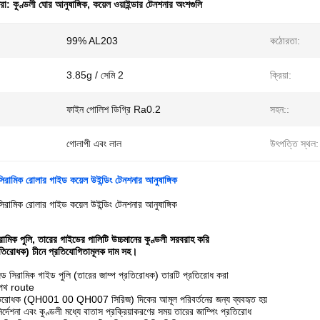
ধরা:
কুণ্ডলী ঘোর আনুষাঙ্গিক
,
কয়েল ওয়াইন্ডার টেনশনার অংশগুলি
99% AL203
কঠোরতা:
3.85g / সেমি 2
ক্রিয়া:
ফাইন পোলিশ ডিগ্রি Ra0.2
সহন::
গোলাপী এবং লাল
উৎপত্তি স্থল:
িরামিক রোলার গাইড কয়েল উইন্ডিং টেনশনার আনুষাঙ্গিক
িরামিক রোলার গাইড কয়েল উইন্ডিং টেনশনার আনুষাঙ্গিক
ামিক পুলি, তারের গাইডের পালিটি উচ্চমানের কুণ্ডলী সরবরাহ করি
প্রতিরোধক) চীনে প্রতিযোগিতামূলক দাম সহ।
জড সিরামিক গাইড পুলি (তারের জাম্প প্রতিরোধক) তারটি প্রতিরোধ করা
 পথ route
রতিরোধক (QH001 00 QH007 সিরিজ) দিকের আমূল পরিবর্তনের জন্য ব্যবহৃত হয়
ির্দেশনা এবং কুণ্ডলী মধ্যে বাতাস প্রক্রিয়াকরণের সময় তারের জাম্পিং প্রতিরোধ