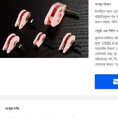
পণ্যের বিবরণ
উৎপত্তি স্থল: হংজ
পরিচিতিমুলক না
মডেল নম্বার: কি
পেমেন্ট এবং শিপিং শ
ন্যূনতম চাহিদার পর
মূল্য: US$1.0-
প্যাকেজিং বিবরণ:
ডেলিভারি সময়: 3
পরিশোধের শর্ত: টি / 
যোগানের ক্ষমতা: 
পণ্যের বর্ণনা