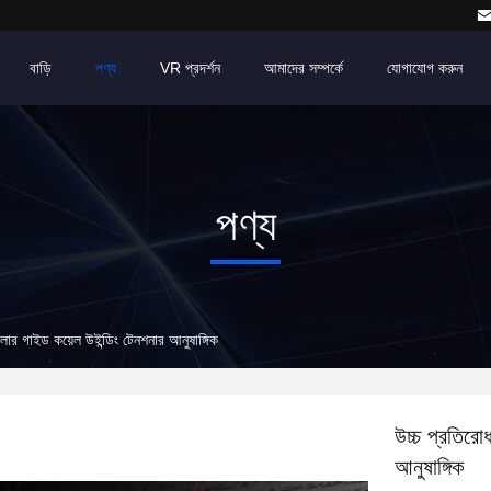
বাড়ি
পণ্য
VR প্রদর্শন
আমাদের সম্পর্কে
যোগাযোগ করুন
পণ্য
লার গাইড কয়েল উইন্ডিং টেনশনার আনুষাঙ্গিক
উচ্চ প্রতিরো
আনুষাঙ্গিক