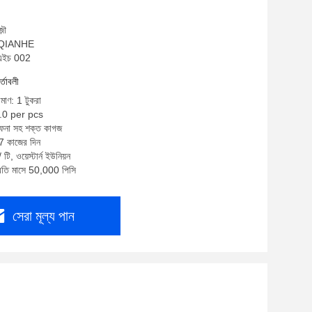
়ৌ
ম: QIANHE
উএইচ 002
র্তাবলী
িমাণ: 1 টুকরা
6.0 per pcs
 ফেনা সহ শক্ত কাগজ
-7 কাজের দিন
টি, ওয়েস্টার্ন ইউনিয়ন
প্রতি মাসে 50,000 পিসি
সেরা মূল্য পান