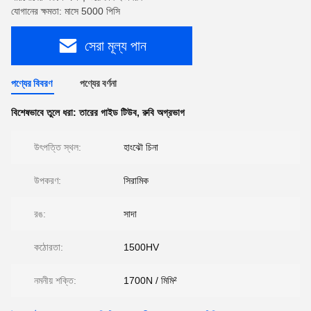
যোগানের ক্ষমতা: মাসে 5000 পিসি
সেরা মূল্য পান
পণ্যের বিবরণ
পণ্যের বর্ণনা
বিশেষভাবে তুলে ধরা:
তারের গাইড টিউব
,
রুবি অগ্রভাগ
উৎপত্তি স্থল:
হাংঝৌ চিনা
উপকরণ:
সিরামিক
রঙ:
সাদা
কঠোরতা:
1500HV
নমনীয় শক্তি:
1700N / মিমি²