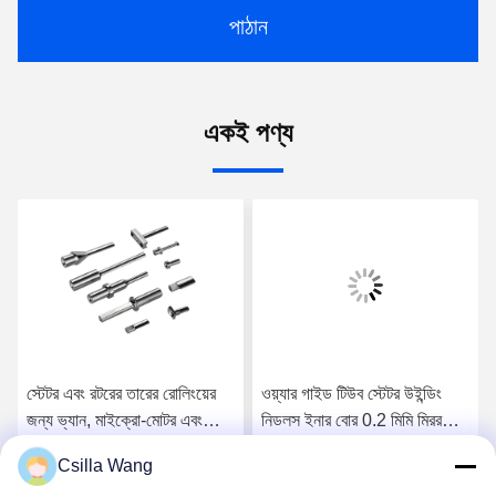
পাঠান
একই পণ্য
স্টেটর এবং রটরের তারের রোলিংয়ের
ওয়্যার গাইড টিউব স্টেটর উইন্ডিং
জন্য ভ্যান, মাইক্রো-মোটর এবং
নিডলস ইনার বোর 0.2 মিমি মিরর
মোটরের জন্য মোটর ডোজ
পলিশিং
Csilla Wang