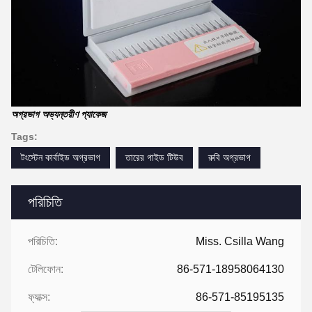
অগ্রভাগ অভ্যন্তরীণ প্যাকেজ
Tags:
টংস্টেন কার্বাইড অগ্রভাগ
তারের গাইড টিউব
রুবি অগ্রভাগ
পরিচিতি
পরিচিতি:
Miss. Csilla Wang
টেলিফোন:
86-571-18958064130
ফ্যাক্স:
86-571-85195135