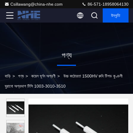
Csillawang@china-nhe.com
86-571-18958064130
উদ্ধৃতি
পণ্য
বাড়ি
>
পণ্য
>
কয়েল ঘূর্ণন অগ্রণী
>
উচ্চ কঠোরতা 1500HV রুবি টিপড কুণ্ডলী
ঘুরানো অগ্রভাগ টিসি 1003-3010-3510