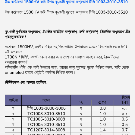
উচ্চ কঠোরতা 1500HV রুবি টিপড কুণ্ডলী ঘুরানো অগ্রভাগ টিসি 1003-3010-3510
উচ্চ কঠোরতা 1500HV রুবি টিপড কুণ্ডলী ঘুরানো অগ্রভাগ টিসি 1003-3010-3510
কুণ্ডলী ঘূর্ণায়মান অগ্রভাগ, টংস্টেন কার্বাইড অগ্রভাগ, রুবি অগ্রভাগ, সিরামিক অগ্রভাগ চীন
প্রস্তুতকারক
।
কঠোরতা 1500HV, নমনীয় শক্তি সহ জিরকোনিয়া উপাদানের এনএম বিভাগগুলি থেকে তৈরি
এই অগ্রভাগ
1700N / মিমি², যথার্থ নাকাল করার জন্য পেশাদার সরঞ্জাম ব্যবহার করে, বৈজ্ঞানিকের
বক্ররেখা ব্যাসার্ধ
কম্পিউটিং
খাঁড়ি এবং নালী উভয়ের জন্য, তারের জন্য সুরক্ষার সুরক্ষা নিশ্চিত করুন, ক্ষতি থেকে
enameled তারের পেইন্টটি কার্যকর নিশ্চিত করুন।
নির্দিষ্টকরণ এবং আকার তালিকা:
বিশেষ উল
পার্ট.না
মডেল
ডি
ФD1
1d1
ঘ
টিসি 1003-3008-3006
ঘ
0.8
০.০
ঘ
TC1003-3010-3510
ঘ
1.0
০.০
ঘ
TC1005-3010-3008
ঘ
1.0
0.5
ঘ
TC1005-3010-3510
ঘ
1.0
0.5
৫
TC1207-3014-3008
ঘ
1.4
0.7