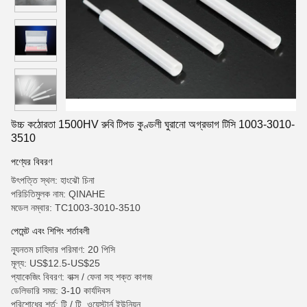
উচ্চ কঠোরতা 1500HV রুবি টিপড কুণ্ডলী ঘুরানো অগ্রভাগ টিসি 1003-3010-
3510
পণ্যের বিবরণ
উৎপত্তি স্থল: হাংঝৌ চিনা
পরিচিতিমুলক নাম: QINAHE
মডেল নম্বার: TC1003-3010-3510
পেমেন্ট এবং শিপিং শর্তাবলী
ন্যূনতম চাহিদার পরিমাণ: 20 পিসি
মূল্য: US$12.5-US$25
প্যাকেজিং বিবরণ: বাক্স / ফেনা সহ শক্ত কাগজ
ডেলিভারি সময়: 3-10 কার্যদিবস
পরিশোধের শর্ত: টি / টি, ওয়েস্টার্ন ইউনিয়ন