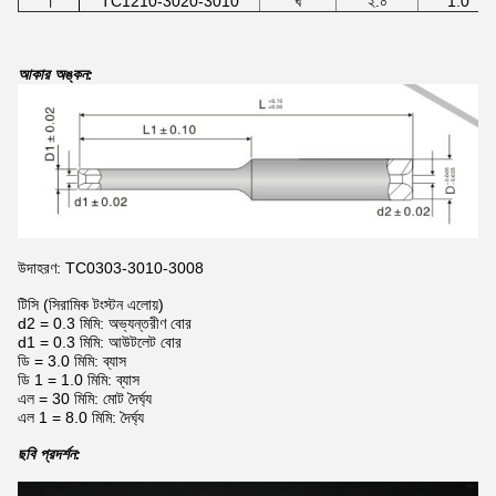
।
TC1210-3020-3010
ঘ
২.০
1.0
আকার অঙ্কন:
উদাহরণ: TC0303-3010-3008
টিসি (সিরামিক টংস্টন এলোয়)
d2 = 0.3 মিমি: অভ্যন্তরীণ বোর
d1 = 0.3 মিমি: আউটলেট বোর
ডি = 3.0 মিমি: ব্যাস
ডি 1 = 1.0 মিমি: ব্যাস
এল = 30 মিমি: মোট দৈর্ঘ্য
এল 1 = 8.0 মিমি: দৈর্ঘ্য
ছবি প্রদর্শন: