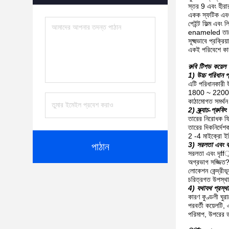
স্তর 9 এবং হীরার
একক স্ফটিক এবং 
পেইন্ট ফিল্ম এবং 
enameled তারের
সূক্ষ্মভাবে প্রক্
একই পরিবেশে কার
রুবি টিপড কয়েল 
1) উচ্চ পরিধান 
এটি পরিধানকারী 
1800 ~ 2200 ভি
কাঠামোগত সমর্থন
2) স্ক্র্যাচ-প্রুফিং
তারের নিরোধক ফিল
তারের দিকনির্দেশক 
2 -4 মাইক্রো ইঞ
3) সরলতা এবং 
পাঠান
সরলতা এবং দৃff়ত
অগ্রভাগ সজ্জিত?
লোকেশন কেন্দ্রী
চরিত্রগত উপস্থা
4) যথাযথ প্রস্থা
কারণ কুণ্ডলী ঘু
পরবর্তী কয়েলটি,
পরিমাপ, উপরের ড