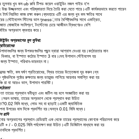
 তুলনায় খুব কম ub রুবি টিপড কয়েল ওয়াইন্ডিং নজল গাইড হ'ল
উচ্চ উজ্জ্বলতা এবং পরিষ্কারতা দিয়ে তৈরি করা যেতে পারে।এটি কার্যকরভাবে করতে পারেন
লিং টার্ম নিয়মিত কাজ রক্ষা করুন।ব্যবহারে এটি এর জন্য খুব কম ক্ষতির সাথে
।স্টেইনলেস স্টিলের ভাল দৃness়তার বৈশিষ্ট্যগুলির সাথে একত্রিত,
রিয়াজাত মোজাইক সংমিশ্রণ, টংস্টেনের চেয়ে আজীবন দ্বিগুণেরও বেশি
্বাইড অগ্রভাগ ব্যবহার করে।
উইন্ডিং অগ্রভাগের মূল সুবিধা:
প্রতিরোধের
উপাদানগুলির জন্য উপকরণগুলির পছন্দ দ্বারা আশ্বাস দেওয়া হয়।কঠোরতার মান
কার, বা ইস্পাত কঠোর ইস্পাত 3 বার।দেহ উপাদান স্টেইনলেস হয়
 জন্য ইস্পাত, পরিধান-ভারবহন না।
্মের ক্ষতি, কম ঘর্ষণ প্রতিরোধের, স্থির তারের উত্তেজনা দূর করুন।দ্য
পৃষ্ঠগুলিকে পৃষ্ঠের রুক্ষতার জন্য ডায়মন্ড লাগিয়ে আয়নার সমাপ্তি করা হয়
্চি রা বা আরও ভাল, উপাদান পারমিট।
কঠোরতা
া তারের প্রস্থান ঘনীভূত এবং জটিল নয় বলে সংজ্ঞায়িত করা হয়
।সরল ভাষায়, তারের অগ্রভাগ থেকে প্রস্থান করা উচিত
ভূত?0.02 মিমি মধ্যে, লোড সহ বা ছাড়াই।একটি জ্যামিতিক
পনা উপরের বাম দিকে প্রদর্শিত হয়।ঘনত্ব 0.01 মিমি মধ্যে।
ন রাদি
রানোর অগ্রভাগের প্রস্থান রেডিয়াই এক থেকে তারের প্রস্থানের কোণকে পরিচালনা করে
 এটি + / - 0.025 মিমি পর্যবেক্ষণ করা উচিত।এটি ডিজিটাল মাধ্যমে করা হয়
ানদিকে প্রদর্শিত।