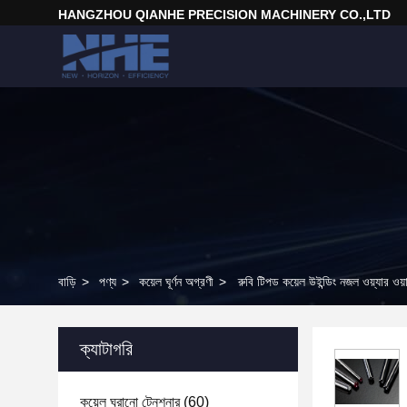
HANGZHOU QIANHE PRECISION MACHINERY CO.,LTD
বাড়ি
>
পণ্য
>
কয়েল ঘূর্ণন অগ্রণী
>
রুবি টিপড কয়েল উইন্ডিং নজল ওয়্যার ওয
ক্যাটাগরি
কয়েল ঘুরানো টেনশনার
(60)