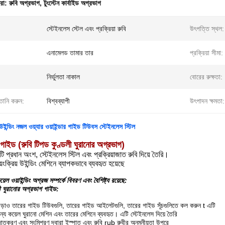
ধরা:
রুবি অগ্রভাগ
,
টুংস্টেন কার্বাইড অগ্রভাগ
স্টেইনলেস স্টেল এবং প্রক্রিয়া রুবি
উৎপত্তি স্থল:
এনামেলড তামার তার
প্রক্রিয়া সীমা:
নির্ভুলতা নাকাল
বোরের রুক্ষতা:
তানি করুন:
বিশ্বব্যাপী
উৎপাদন ক্ষমতা:
উইন্ডিং নজল ওয়্যার ওয়াইন্ডার গাইড টিউবস স্টেইনলেস স্টিল
 গাইড (রুবি টিপড কুণ্ডলী ঘুরানোর অগ্রভাগ)
টি প্রধান অংশ, স্টেইনলেস স্টিল এবং প্রক্রিয়াজাত রুবি দিয়ে তৈরি।
়ংক্রিয় উইন্ডিং মেশিনে ব্যাপকভাবে ব্যবহৃত হয়েছে
়েল ওয়াইন্ডিং অগ্রজ সম্পর্কে বিবরণ এবং বৈশিষ্ট্য রয়েছে:
লী ঘুরানোর অগ্রভাগ গাইড:
ড়াও তারের গাইড টিউবগুলি, তারের গাইড আইলেটগুলি, তারের গাইড সূঁচগুলিতে কল করুন t এটি
ন্য কয়েল ঘুরানো মেশিন এবং তারের মেশিনে ব্যবহৃত। এটি স্টেইনলেস দিয়ে তৈরি
রিয়াজাতকরণ এবং সংমিশ্রণ দ্বারা ইস্পাত এবং রুবি rub রুবীর অনমনীয়তা উপরে