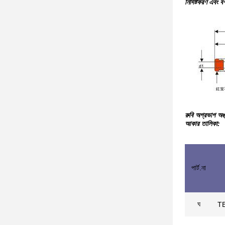
নির্দিষ্টকরণ এবং বর্
রুবি অগ্রভাগ অঙ
আকার তালিকা:
পার্ট.না
ঘ
T