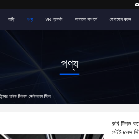
বাড়ি
পণ্য
VR প্রদর্শন
আমাদের সম্পর্কে
যোগাযোগ করুন
পণ্য
়াইন্ডার গাইড টিউবস স্টেইনলেস স্টিল
রুবি টিপড কয
স্টেইনলেস স্ট