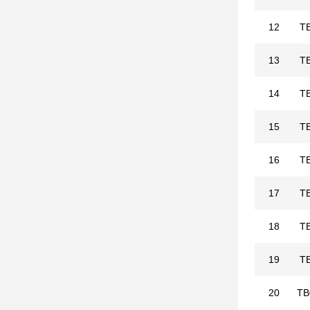
12
T
13
T
14
T
15
T
16
T
17
T
18
T
19
T
20
TB