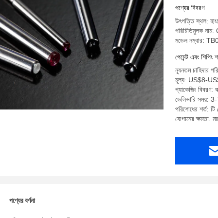
পণ্যের বিবরণ
উৎপত্তি স্থল: হাং
পরিচিতিমুলক না
মডেল নম্বার: 
পেমেন্ট এবং শিপিং শ
ন্যূনতম চাহিদার প
মূল্য: US$8-U
প্যাকেজিং বিবরণ: 
ডেলিভারি সময়: 3-
পরিশোধের শর্ত: টি / 
যোগানের ক্ষমতা: 
পণ্যের বর্ণনা