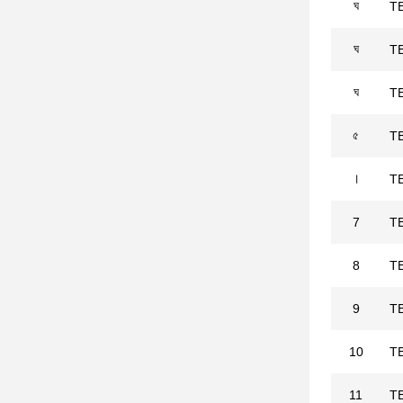
ঘ
T
ঘ
T
ঘ
T
৫
T
।
T
7
T
8
T
9
T
10
T
11
T