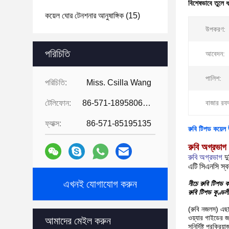
বিশেষভাবে তুলে 
কয়েল ঘোর টেনশনার আনুষাঙ্গিক
(15)
উপকরণ:
পরিচিতি
আবেদন:
পালিশ:
পরিচিতি:
Miss. Csilla Wang
টেলিফোন:
86-571-18958064130
বাজার রফ
ফ্যাক্স:
86-571-85195135
রুবি টিপড কয়েল 
রুবি অগ্রভাগ
রুবি অগ্রভাগ
দু
এটি সিএনসি স্বয
এখনই যোগাযোগ করুন
নীচে রুবি টিপড কয
রুবি টিপড কুণ্ড
(রুবি নজলস) এছা
ওয়্যার গাইডের জ
আমাদের মেইল ​​করুন
সুনির্দিষ্ট প্রক্