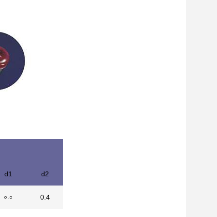
d1
d2
০.০
0.4