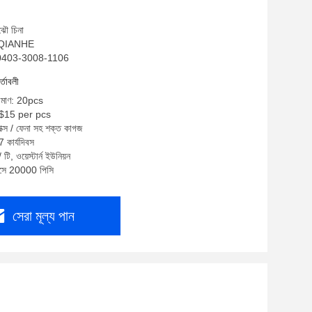
ঝৌ চিনা
ম: QIANHE
TB0403-3008-1106
র্তাবলী
রিমাণ: 20pcs
S$15 per pcs
বাক্স / ফেনা সহ শক্ত কাগজ
7 কার্যদিবস
টি, ওয়েস্টার্ন ইউনিয়ন
মাসে 20000 পিসি
সেরা মূল্য পান