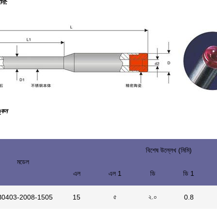
ণনা:
্কন
বিশেষ উল্লেখ (মিমি)
মডেল
এল
এল 1
ডি
ডি 1
৫
২.০
B0403-2008-1505
15
0.8