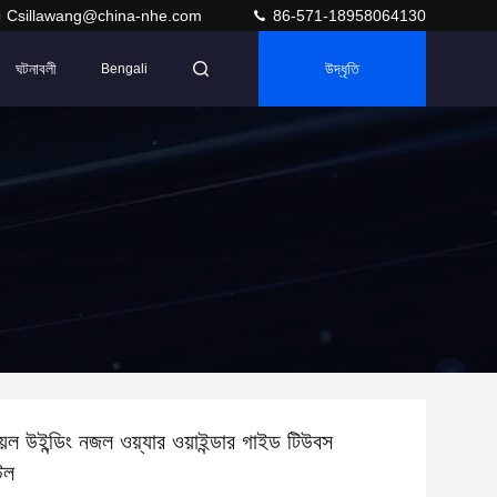
Csillawang@china-nhe.com
86-571-18958064130
ঘটনাবলী
উদ্ধৃতি
Bengali
়েল উইন্ডিং নজল ওয়্যার ওয়াইন্ডার গাইড টিউবস
িল