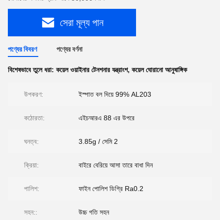
সেরা মূল্য পান
পণ্যের বিবরণ
পণ্যের বর্ণনা
বিশেষভাবে তুলে ধরা:
কয়েল ওয়াইনার টেনশনার যন্ত্রাংশ
,
কয়েল ঘোরানো আনুষাঙ্গিক
উপকরণ:
ইস্পাত বল দিয়ে 99% AL203
কঠোরতা:
এইচআরএ 88 এর উপরে
ঘনত্ব:
3.85g / সেমি 2
ক্রিয়া:
বাইরে বেরিয়ে আসা তারে বাধা দিন
পালিশ:
ফাইন পোলিশ ডিগ্রি Ra0.2
সহন::
উচ্চ গতি সহন