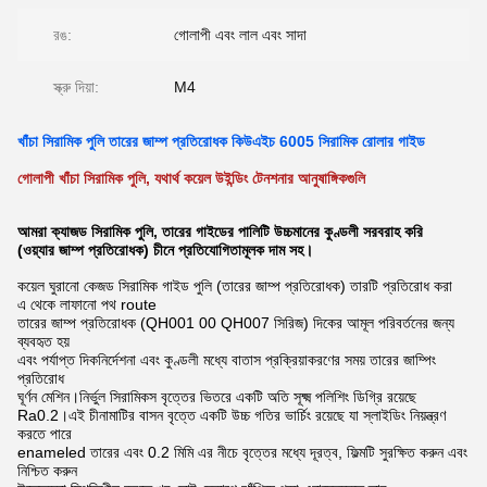
রঙ:
গোলাপী এবং লাল এবং সাদা
স্ক্রু দিয়া:
M4
খাঁচা সিরামিক পুলি তারের জাম্প প্রতিরোধক কিউএইচ 6005 সিরামিক রোলার গাইড
গোলাপী খাঁচা সিরামিক পুলি, যথার্থ কয়েল উইন্ডিং টেনশনার আনুষাঙ্গিকগুলি
আমরা ক্যাজড সিরামিক পুলি, তারের গাইডের পালিটি উচ্চমানের কুণ্ডলী সরবরাহ করি
(ওয়্যার জাম্প প্রতিরোধক) চীনে প্রতিযোগিতামূলক দাম সহ।
কয়েল ঘুরানো কেজড সিরামিক গাইড পুলি (তারের জাম্প প্রতিরোধক) তারটি প্রতিরোধ করা
এ থেকে লাফানো পথ route
তারের জাম্প প্রতিরোধক (QH001 00 QH007 সিরিজ) দিকের আমূল পরিবর্তনের জন্য
ব্যবহৃত হয়
এবং পর্যাপ্ত দিকনির্দেশনা এবং কুণ্ডলী মধ্যে বাতাস প্রক্রিয়াকরণের সময় তারের জাম্পিং
প্রতিরোধ
ঘূর্ণন মেশিন।নির্ভুল সিরামিকস বৃত্তের ভিতরে একটি অতি সূক্ষ্ম পলিশিং ডিগ্রি রয়েছে
Ra0.2।এই চীনামাটির বাসন বৃত্তে একটি উচ্চ গতির ভার্চিং রয়েছে যা স্লাইডিং নিয়ন্ত্রণ
করতে পারে
enameled তারের এবং 0.2 মিমি এর নীচে বৃত্তের মধ্যে দূরত্ব, ফিল্মটি সুরক্ষিত করুন এবং
নিশ্চিত করুন