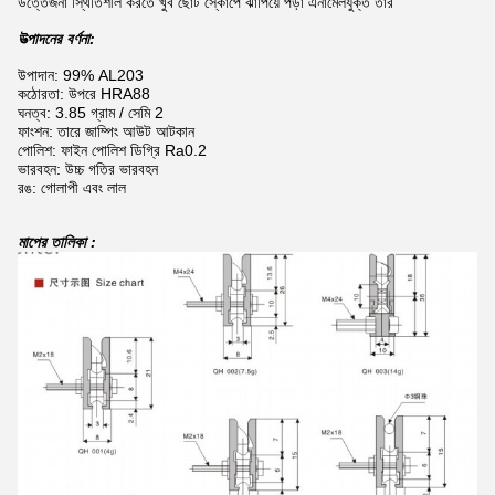
উত্তেজনা স্থিতিশীল করতে খুব ছোট স্কোপে ঝাঁপিয়ে পড়া এনামেলযুক্ত তার
উত্পাদনের বর্ণনা:
উপাদান: 99% AL203
কঠোরতা: উপরে HRA88
ঘনত্ব: 3.85 গ্রাম / সেমি 2
ফাংশন: তারে জাম্পিং আউট আটকান
পোলিশ: ফাইন পোলিশ ডিগ্রি Ra0.2
ভারবহন: উচ্চ গতির ভারবহন
রঙ: গোলাপী এবং লাল
মাপের তালিকা :