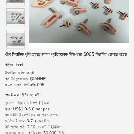
খাঁচা সিরামিক পুলি তারের জাম্প প্রতিরোধক কিউএইচ 6005 সিরামিক রোলার গাইড
পণ্যের বিবরণ
উৎপত্তি স্থল: হংজ়ৌ
পরিচিতিমুলক নাম: QIANHE
মডেল নম্বার: কিউএইচ 005
পেমেন্ট এবং শিপিং শর্তাবলী
ন্যূনতম চাহিদার পরিমাণ: 1 টুকরা
মূল্য: US$1.0-6.0 per pcs
প্যাকেজিং বিবরণ: ফেনা সহ শক্ত কাগজ
ডেলিভারি সময়: 3-7 কাজের দিন
পরিশোধের শর্ত: টি / টি, ওয়েস্টার্ন ইউনিয়ন
যোগানের ক্ষমতা: প্রতি মাসে 50,000 পিসি