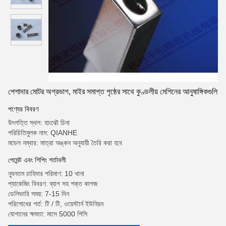
পেশাদার মোটর অগ্রভাগ, মাইর সমাপ্ত পৃষ্ঠের সাথে কুণ্ডলীয় মেশিনের আনুষাঙ্গিকগুলি
পণ্যের বিবরণ
উৎপত্তি স্থল: হাংঝৌ চিনা
পরিচিতিমুলক নাম: QIANHE
মডেল নম্বার: মাত্রা অঙ্কন অনুযায়ী তৈরি করা হবে
পেমেন্ট এবং শিপিং শর্তাবলী
ন্যূনতম চাহিদার পরিমাণ: 10 খানা
প্যাকেজিং বিবরণ: ব্যাগ সহ শক্ত কাগজ
ডেলিভারি সময়: 7-15 দিন
পরিশোধের শর্ত: টি / টি, ওয়েস্টার্ন ইউনিয়ন
যোগানের ক্ষমতা: মাসে 5000 পিসি