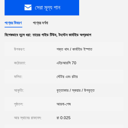
সেরা মূল্য পান
পণ্যের বিবরণ
পণ্যের বর্ণনা
বিশেষভাবে তুলে ধরা:
তারের গাইড টিউব
,
টংস্টেন কার্বাইড অগ্রভাগ
উপকরণ:
শক্ত খাদ / কার্বাইড ইস্পাত
কঠোরতা:
এইচআরসি 70
ফলিত:
স্টেটর এবং রটার
আকৃতি:
বৃত্তাকার / স্কয়ার / উপবৃত্ত
পৃষ্ঠতল:
আয়না-শেষ
আর স্থানের রাফনেস:
রা 0.025