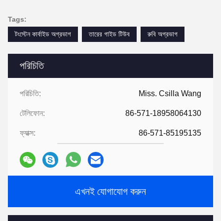
Tags:
টংস্টেন কার্বাইড অগ্রভাগ
তারের গাইড টিউব
রুবি অগ্রভাগ
পরিচিতি
পরিচিতি:
Miss. Csilla Wang
টেলিফোন:
86-571-18958064130
ফ্যাক্স:
86-571-85195135
এখনই যোগাযোগ করুন