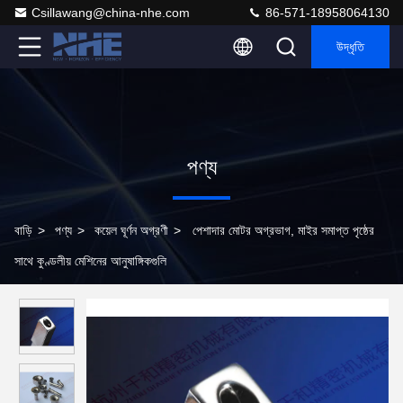
Csillawang@china-nhe.com
86-571-18958064130
উদ্ধৃতি
পণ্য
বাড়ি
>
পণ্য
>
কয়েল ঘূর্ণন অগ্রণী
>
পেশাদার মোটর অগ্রভাগ, মাইর সমাপ্ত পৃষ্ঠের
সাথে কুণ্ডলীয় মেশিনের আনুষাঙ্গিকগুলি