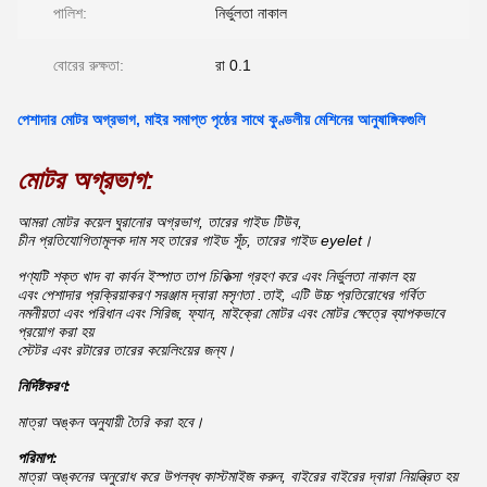
পালিশ:
নির্ভুলতা নাকাল
বোরের রুক্ষতা:
রা 0.1
পেশাদার মোটর অগ্রভাগ, মাইর সমাপ্ত পৃষ্ঠের সাথে কুণ্ডলীয় মেশিনের আনুষাঙ্গিকগুলি
মোটর অগ্রভাগ:
আমরা মোটর কয়েল ঘুরানোর অগ্রভাগ, তারের গাইড টিউব,
চীন প্রতিযোগিতামূলক দাম সহ তারের গাইড সূঁচ, তারের গাইড eyelet।
পণ্যটি শক্ত খাদ বা কার্বন ইস্পাত তাপ চিকিত্সা গ্রহণ করে এবং নির্ভুলতা নাকাল হয়
এবং পেশাদার প্রক্রিয়াকরণ সরঞ্জাম দ্বারা মসৃণতা .তাই, এটি উচ্চ প্রতিরোধের গর্বিত
নমনীয়তা এবং পরিধান এবং সিরিজ, ফ্যান, মাইক্রো মোটর এবং মোটর ক্ষেত্রে ব্যাপকভাবে
প্রয়োগ করা হয়
স্টেটর এবং রটারের তারের কয়েলিংয়ের জন্য।
নির্দিষ্টকরণ:
মাত্রা অঙ্কন অনুযায়ী তৈরি করা হবে।
পরিমাপ:
মাত্রা অঙ্কনের অনুরোধ করে উপলব্ধ কাস্টমাইজ করুন, বাইরের বাইরের দ্বারা নিয়ন্ত্রিত হয়