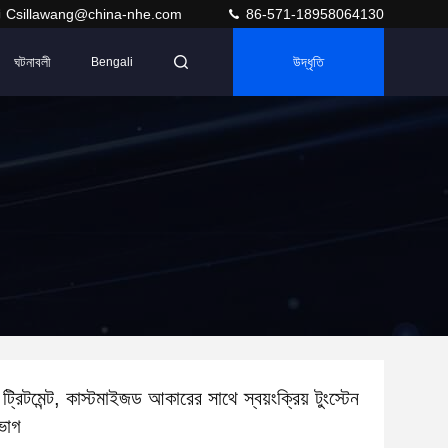
Csillawang@china-nhe.com
86-571-18958064130
ঘটনাবলী
উদ্ধৃতি
Bengali
্রিটমেন্ট, কাস্টমাইজড আকারের সাথে স্বয়ংক্রিয় টুংস্টেন
রভাগ