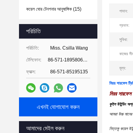
কয়েল ঘোর টেনশনার আনুষাঙ্গিক
(15)
পাদান:
প্রভাব:
পরিচিতি
সুবিধা:
পরিচিতি:
Miss. Csilla Wang
কাজের সীম
টেলিফোন:
86-571-18958064130
মূল্য:
ফ্যাক্স:
86-571-85195135
মিরর সারফেস ট্রিট
মিরর সারফেস ট
কুইল উইন্ডিং অগ্
এখনই যোগাযোগ করুন
আমরা উচ্চ মানের 
আমাদের মেইল ​​করুন
নিত্তকু কয়েল উই