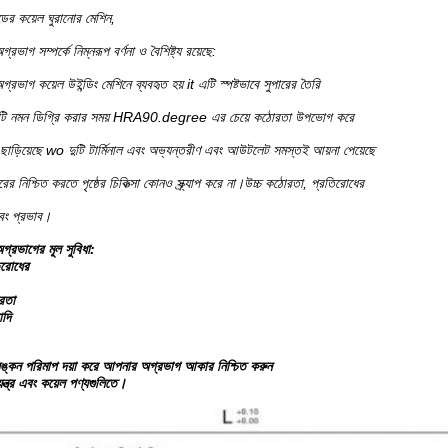
ান্ডের কয়েল ঘুরানোর মেশিন,
অগ্রভাগ সম্পর্কে নিম্নরূপ বর্ণনা ও বৈশিষ্ট্য রয়েছে:
 অগ্রভাগ কয়েল উইন্ডিং মেশিনে ব্যবহৃত হয় it এটি স্পষ্টভাবে সুপারের তৈরি
ন্টি নমন ডিগ্রি করার সময় HRA90.degree এর চেয়ে কঠোরতা উপভোগ করে
ছাড়িয়েছে wo দুটি টার্মিনাল এবং অভ্যন্তরীণ এবং আউটলেট সমস্তই আয়না পেয়েছে
িশ্চিত করতে পৃষ্ঠের চিকিত্সা কোনও স্ক্র্যাপ করে না।উচ্চ কঠোরতা, প্রতিরোধের
এবং প্রভাব।
 অগ্রভাগের মূল সুবিধা:
িরোধের
রতা
াদি
ঙ্কন পরিমাপ দয়া করে আপনার অগ্রভাগ আকার নিশ্চিত করুন
্ত্র এবং কয়েল পণ্যগুলিতে।