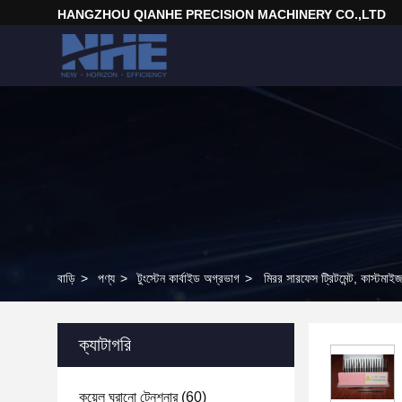
HANGZHOU QIANHE PRECISION MACHINERY CO.,LTD
বাড়ি
>
পণ্য
>
টুংস্টেন কার্বাইড অগ্রভাগ
>
মিরর সারফেস ট্রিটমেন্ট, কাস্টমাই
ক্যাটাগরি
কয়েল ঘুরানো টেনশনার
(60)