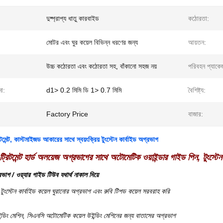
দুষ্প্রাপ্য ধাতু কারবাইড
কঠোরতা:
মোটর এবং ঘুর কয়েল বিভিন্ন ধরণের জন্য
আয়তন:
উচ্চ কঠোরতা এবং কঠোরতা সহ, বাঁকানো সহজ নয়
পরিবহন প্যাকে
া:
d1> 0.2 মিমি ডি 1> 0.7 মিমি
বৈশিষ্ট্য:
Factory Price
বাজার:
মেন্ট, কাস্টমাইজড আকারের সাথে স্বয়ংক্রিয় টুংস্টেন কার্বাইড অগ্রভাগ
্রিটমেন্ট হার্ড অলয়েজ অগ্রভাগের সাথে অটোমেটিক ওয়াইন্ডার গাইড পিন, টুংস্টে
রভাগ / ওয়্যার গাইড টিউব যথার্থ নাকাল দিয়ে
টুংস্টেন কার্বাইড কয়েল ঘুরানোর অগ্রভাগ এবং রুবি টিপড কয়েল সরবরাহ করি
ন্ডিং মেশিন, সিএনসি অটোমেটিক কয়েল উইন্ডিং মেশিনের জন্য বাতাসের অগ্রভাগ