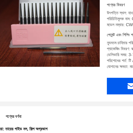
পণ্যের বিবরণ
উৎপত্তি স্থল: হাং
পরিচিতিমুলক না
মডেল নম্বার: 
পেমেন্ট এবং শিপিং শ
ন্যূনতম চাহিদার প
প্যাকেজিং বিবরণ: 
ডেলিভারি সময়: 3-
পরিশোধের শর্ত: টি / 
যোগানের ক্ষমতা: 
পণ্যের বর্ণনা
ধরা:
তারের গাইড নল
,
শিল্প অগ্রভাগ