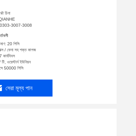
ঝৌ চিনা
ম: QIANHE
CW0303-3007-3008
র্তাবলী
রিমাণ: 20 পিসি
বাক্স / ফেনা সহ শক্ত কাগজ
7 কার্যদিবস
টি, ওয়েস্টার্ন ইউনিয়ন
মাসে 50000 পিসি
সেরা মূল্য পান