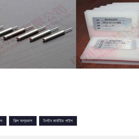
নল
শিল্প অগ্রভাগ
টংস্টন কার্বাইড পাইপ