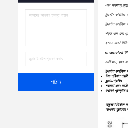
এবং অন্যান্য ব্র্য
টুংস্টেন কার্বাইড 
টুংস্টেন কার্বাইড
শক্ত খাদ এবং এ
২৩০০ এন / মিমি 
enameled তারের ন
নমনীয়তা, ব্লক 
টুংস্টেন কার্বাইড
উচ্চ পরিধান প্রত
স্ক্র্যাচ-প্রুফিং
পাঠান
সরলতা এবং কঠো
যথাযথ প্রস্থান র
অনুসরণ হিসাবে অ
আপনার ঘুরানোর যন