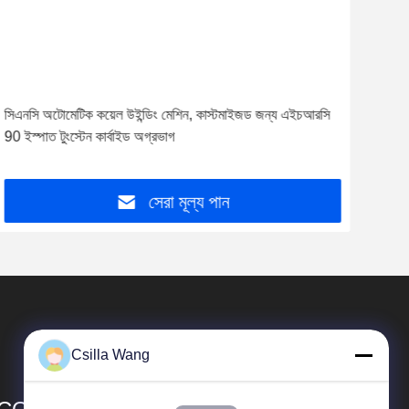
সিএনসি অটোমেটিক কয়েল উইন্ডিং মেশিন, কাস্টমাইজড জন্য এইচআরসি
টুংস্
90 ইস্পাত টুংস্টেন কার্বাইড অগ্রভাগ
পোলি
সেরা মূল্য পান
Csilla Wang