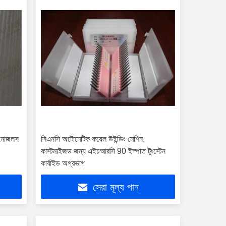
ইড নোজলস
সিএনসি অটোমেটিক কয়েল উইন্ডিং মেশিন,
কাস্টমাইজড জন্য এইচআরসি 90 ইস্পাত টুংস্টেন
কার্বাইড অগ্রভাগ
সেরা মূল্য পান