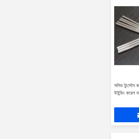
সলিড টুংস্টেন ক
উইন্ডিং কয়েল 