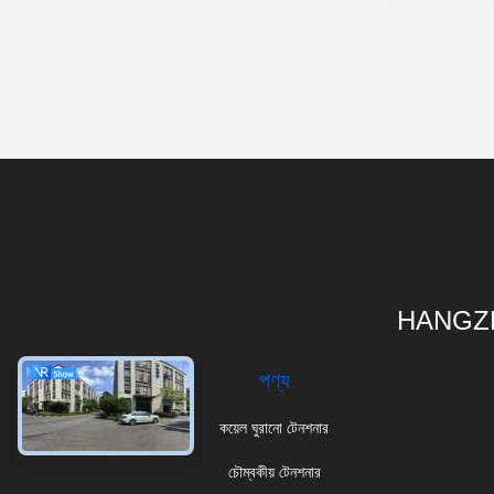
HANGZH
পণ্য
কয়েল ঘুরানো টেনশনার
চৌম্বকীয় টেনশনার