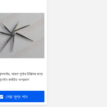
্সফর্মার, আয়না পৃষ্ঠের চিকিত্সার জন্য
 টুংস্টেন কার্বাইড অগ্রভাগ
সেরা মূল্য পান