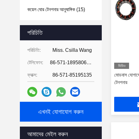
কয়েল ঘোর টেনশনার আনুষাঙ্গিক
(15)
পরিচিতি
পরিচিতি:
Miss. Csilla Wang
টেলিফোন:
86-571-18958064130
ভিডিও
ফ্যাক্স:
86-571-85195135
মোডবাস যোগাযো
টেনশনার
এখনই যোগাযোগ করুন
আমাদের মেইল ​​করুন