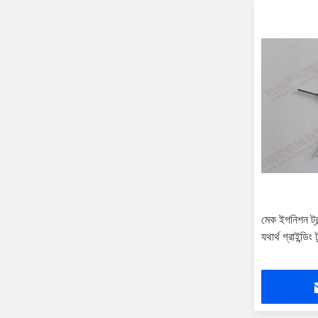
মেক ইগনিশন ট্রান
যথার্থ গ্রাইন্ডিং