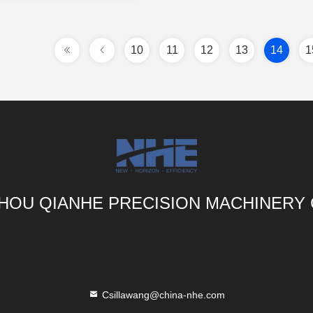
10
11
12
13
14
1
OU QIANHE PRECISION MACHINERY 
Csillawang@china-nhe.com