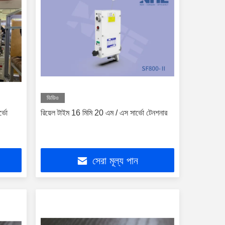
ভিডিও
্ভো
রিয়েল টাইম 16 মিমি 20 এম / এস সার্ভো টেনশনার
সেরা মূল্য পান