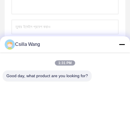
Csilla Wang
পাঠান
1:31 PM
Good day, what product are you looking for?
HANGZHOU QIANHE PRECISION
MACHINERY CO.,LTD
Csillawang@china-nhe.com
86-571-18958064130