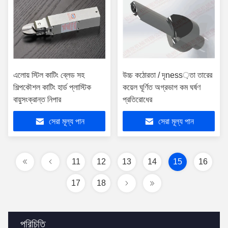
এলোয় স্টিল কাটিং ব্লেড সহ
উচ্চ কঠোরতা / দৃness়তা তারের
শিল্পকৌশল কাটিং হার্ড প্লাস্টিক
কয়েল ঘূর্ণিত অগ্রভাগ কম ঘর্ষণ
বায়ুসংক্রান্ত নিপার
প্রতিরোধের
সেরা মূল্য পান
সেরা মূল্য পান
11
12
13
14
15
16
17
18
পরিচিতি