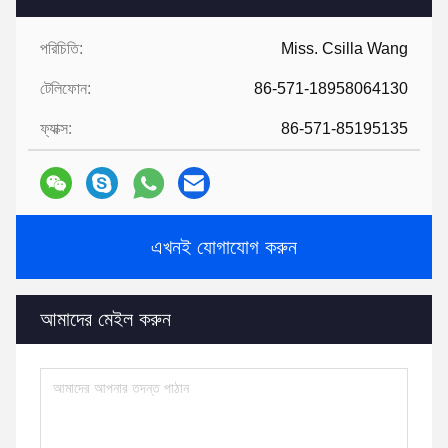
পরিচিতি:
Miss. Csilla Wang
টেলিফোন:
86-571-18958064130
ফ্যাক্স:
86-571-85195135
এখনই যোগাযোগ করুন
আমাদের মেইল ​​করুন