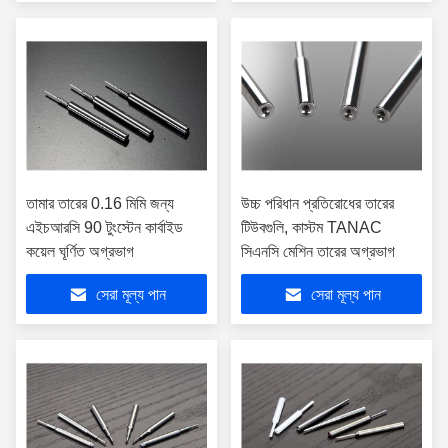
তামার তারের 0.16 মিমি জন্য
উচ্চ পরিধান প্রতিরোধের তারের
এইচআরসি 90 টুংস্টেন কার্বাইড
টিউবগুলি, কাস্টম TANAC
কয়েল ঘূর্ণিত অগ্রভাগ
সিএনসি মেশিন তারের অগ্রভাগ
সেরা মূল্য পান
সেরা মূল্য পান