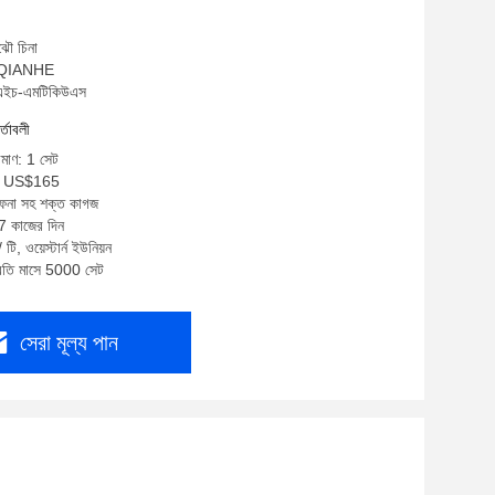
ঝৌ চিনা
ম: QIANHE
উএইচ-এমটিকিউএস
র্তাবলী
িমাণ: 1 সেট
5- US$165
 ফেনা সহ শক্ত কাগজ
-7 কাজের দিন
টি, ওয়েস্টার্ন ইউনিয়ন
প্রতি মাসে 5000 সেট
সেরা মূল্য পান