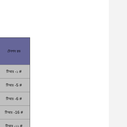
টেনশন রড
টিআর -১ #
টিআর -5 #
টিআর -6 #
টিআর -16 #
টিআর -১১ #