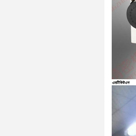
এমটিকিউএস