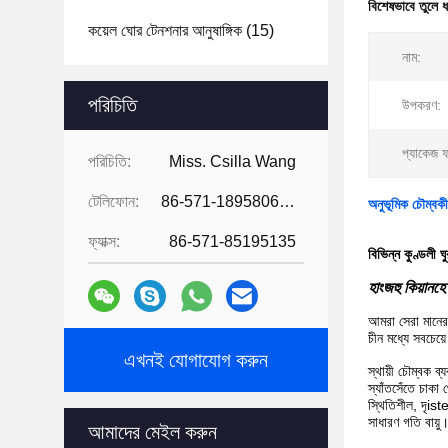
বিশেষভাবে তুলে 
কয়েল ঘোর টেনশনার আনুষাঙ্গিক
(15)
নাম:
পরিচিতি
উপকরণ:
প্যাকেজ 
পরিচিতি:
Miss. Csilla Wang
টেলিফোন:
86-571-18958064130
অনুভূমিক চৌম্বকী
ফ্যাক্স:
86-571-85195135
বিভিন্ন কুণ্ডলী ঘ
হাংজহু কিয়ানহে 
আমরা সেরা মানের 
চীন মধ্যে সবচেয়
এখনই যোগাযোগ করুন
স্থায়ী চৌম্বক ব
স্যাঁতসেঁতে চাক
স্থিতিশীল, দৃis
সাধারণ গতি বায়ু
আমাদের মেইল ​​করুন