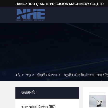
HANGZHOU QIANHE PRECISION MACHINERY CO.,LTD
বাড়ি
>
পণ্য
>
চৌম্বকীয় টেনশনার
>
অনুভূমিক চৌম্বকীয় টেনশনার, সারো / স্
ক্যাটাগরি
কয়েল ঘুরানো টেনশনার
(60)