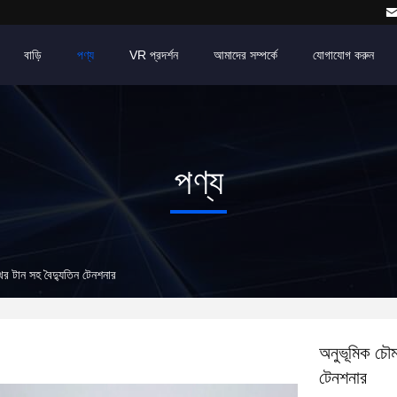
বাড়ি
পণ্য
VR প্রদর্শন
আমাদের সম্পর্কে
যোগাযোগ করুন
পণ্য
থির টান সহ বৈদ্যুতিন টেনশনার
অনুভূমিক চৌম
টেনশনার