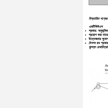
বিস্তারিত পণ্যের
এমটিকিউএস
প্রকার: অনুভূমিক
প্রয়োগ করা তা
উত্তেজনার সুযো
টেনশন রড প্রকা
ঝুলন্ত রেখাচিত্র