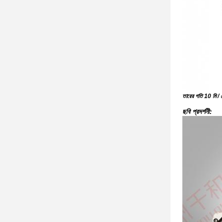
তারের গতি 10 মি / সে
ছবি প্রদর্শনী: