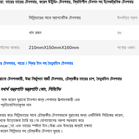
ধরা:
তারের তারের টেনশনার
,
কয়েল উইন্ডিং টেনশনার
,
স্থিতিশীল টেনশন সহ ইলেকট্রনিক টেনশনার
সিলিন্ডারের সাথে ম্যাগনেটিক টেনশনার
উৎপত্তি স্থল:
খাদ রজন
রঙ:
ফাইলের আকার:
210mmX150mmX160mm
পণ্যের ওজন:
য় টেনশনার, সারো / স্থির টান সহ বৈদ্যুতিন টেনশনার
ুরানো টেনশনকারী, উচ্চ নির্ভুলতা सर्वो টেনশনার, চৌম্বকীয় তারের চাপ, বৈদ্যুতিন টেনশনার
যথার্থ যন্ত্রপাতি যন্ত্রপাতি কোং, লিমিটেড
সঙ্গে কয়েল ঘুরানো টানশান জন্য পেশাদার উত্পাদনকারী এবং
ে প্রতিযোগিতামূলক দাম
্যবহার করে সিলিন্ডারের সাথে চৌম্বকীয় টেনশনারকে ঘুরানোর জন্য এমটিকিউ সিরিজের কয়েল,
া থেকে উত্তেজনা তৈরি হয়।অ যোগাযোগের নকশা সরবরাহ করে
tence়তা এবং তারের স্পষ্টতা টান।উচ্চ এবং উভয়ের জন্যই দক্ষতা
।কয়েল সিলিন্ডার সহ চৌম্বকীয় টেনশনে ঘুরছে।