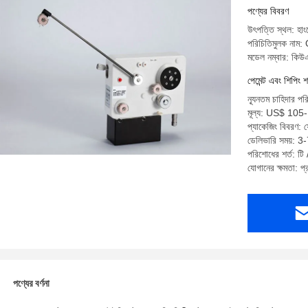
পণ্যের বিবরণ
উৎপত্তি স্থল: হাং
পরিচিতিমুলক না
মডেল নম্বার: কি
পেমেন্ট এবং শিপিং শ
ন্যূনতম চাহিদার পর
মূল্য: US$ 10
প্যাকেজিং বিবরণ:
ডেলিভারি সময়: 3
পরিশোধের শর্ত: টি / 
যোগানের ক্ষমতা: 
পণ্যের বর্ণনা