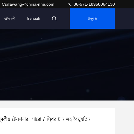
Csillawang@china-nhe.com
86-571-18958064130
ঘটনাবলী
উদ্ধৃতি
Bengali
্বকীয় টেনশনার, সারো / স্থির টান সহ বৈদ্যুতিন