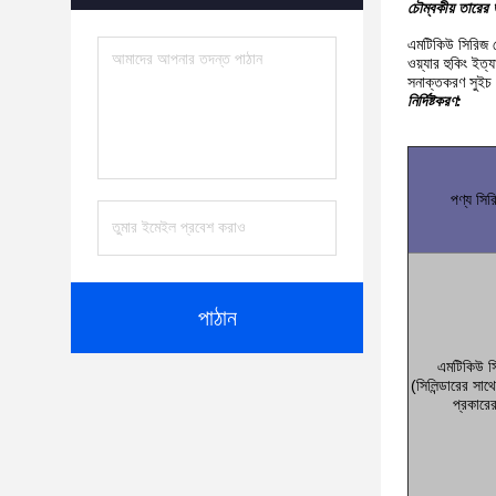
চৌম্বকীয় তারের 
এমটিকিউ সিরিজ য
ওয়্যার হুকিং ইত
সনাক্তকরণ সুইচ
নির্দিষ্টকরণ:
পণ্য সির
পাঠান
এমটিকিউ স
(সিলিন্ডারের সাথ
প্রকারে