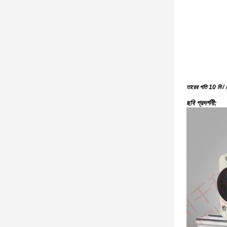
তারের গতি 10 মি / সে
ছবি প্রদর্শনী: