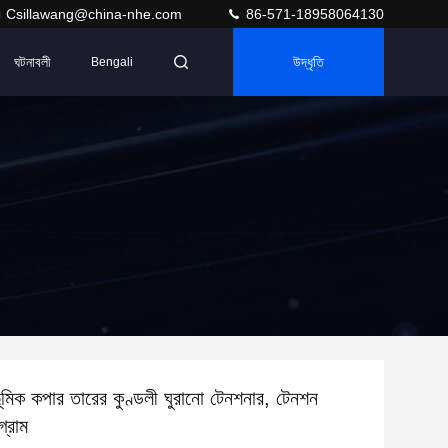
Csillawang@china-nhe.com
86-571-18958064130
ঘটনাবলী
উদ্ধৃতি
Bengali
ূমিক কপার তারের কুণ্ডলী ঘুরানো টেনশনার, টেনশন
্রাম