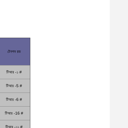
টেনশন রড
টিআর -১ #
টিআর -5 #
টিআর -6 #
টিআর -16 #
টিআর -১১ #