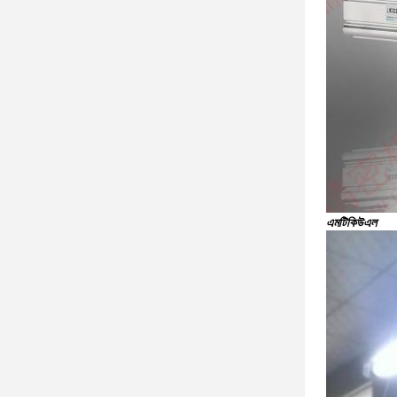
এমটিকিউএল