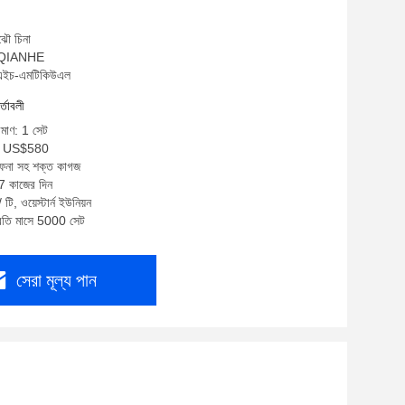
ঝৌ চিনা
ম: QIANHE
উএইচ-এমটিকিউএল
র্তাবলী
িমাণ: 1 সেট
5- US$580
 ফেনা সহ শক্ত কাগজ
-7 কাজের দিন
টি, ওয়েস্টার্ন ইউনিয়ন
প্রতি মাসে 5000 সেট
সেরা মূল্য পান