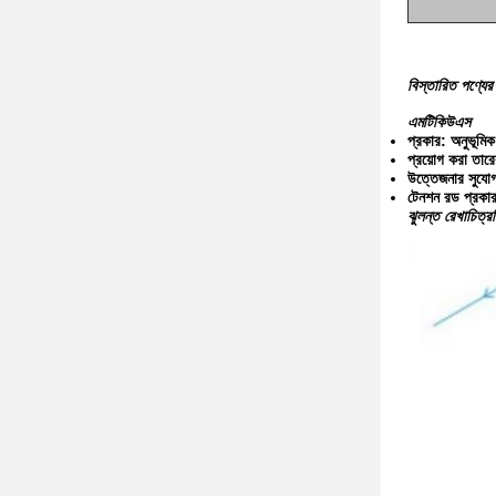
বিস্তারিত পণ্যের
এমটিকিউএস
প্রকার: অনুভূমিক
প্রয়োগ করা তা
উত্তেজনার সুয
টেনশন রড প্রকা
ঝুলন্ত রেখাচিত্র