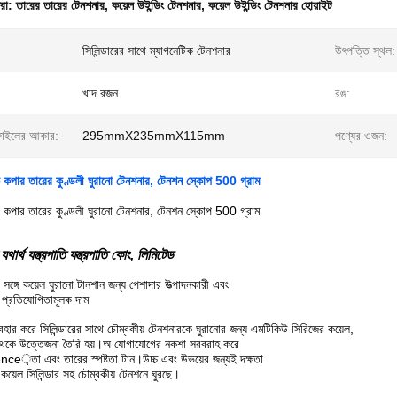
ধরা:
তারের তারের টেনশনার
,
কয়েল উইন্ডিং টেনশনার
,
কয়েল উইন্ডিং টেনশনার হোয়াইট
সিলিন্ডারের সাথে ম্যাগনেটিক টেনশনার
উৎপত্তি স্থল:
খাদ রজন
রঙ:
ফাইলের আকার:
295mmX235mmX115mm
পণ্যের ওজন:
ক কপার তারের কুণ্ডলী ঘুরানো টেনশনার, টেনশন স্কোপ 500 গ্রাম
ক কপার তারের কুণ্ডলী ঘুরানো টেনশনার, টেনশন স্কোপ 500 গ্রাম
যথার্থ যন্ত্রপাতি যন্ত্রপাতি কোং, লিমিটেড
সঙ্গে কয়েল ঘুরানো টানশান জন্য পেশাদার উত্পাদনকারী এবং
ে প্রতিযোগিতামূলক দাম
্যবহার করে সিলিন্ডারের সাথে চৌম্বকীয় টেনশনারকে ঘুরানোর জন্য এমটিকিউ সিরিজের কয়েল,
া থেকে উত্তেজনা তৈরি হয়।অ যোগাযোগের নকশা সরবরাহ করে
tence়তা এবং তারের স্পষ্টতা টান।উচ্চ এবং উভয়ের জন্যই দক্ষতা
।কয়েল সিলিন্ডার সহ চৌম্বকীয় টেনশনে ঘুরছে।