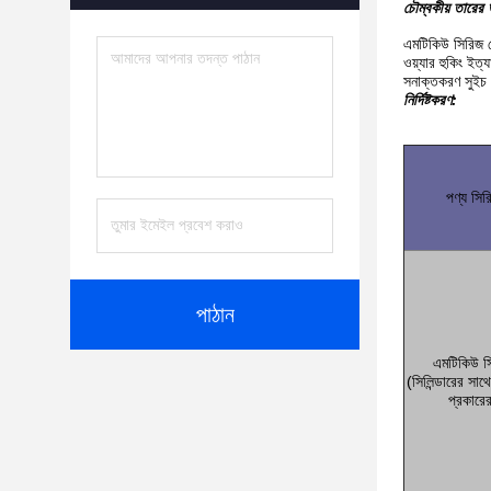
চৌম্বকীয় তারের 
এমটিকিউ সিরিজ য
ওয়্যার হুকিং ইত
সনাক্তকরণ সুইচ
নির্দিষ্টকরণ:
পণ্য সির
পাঠান
এমটিকিউ স
(সিলিন্ডারের সাথ
প্রকারে