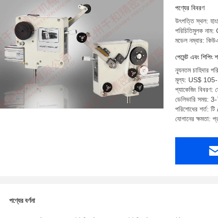
পণ্যের বিবরণ
উৎপত্তি স্থল: হাং
পরিচিতিমুলক না
মডেল নম্বার: কি
পেমেন্ট এবং শিপিং শ
ন্যূনতম চাহিদার পর
মূল্য: US$ 10
প্যাকেজিং বিবরণ:
ডেলিভারি সময়: 3
পরিশোধের শর্ত: টি / 
যোগানের ক্ষমতা: 
পণ্যের বর্ণনা