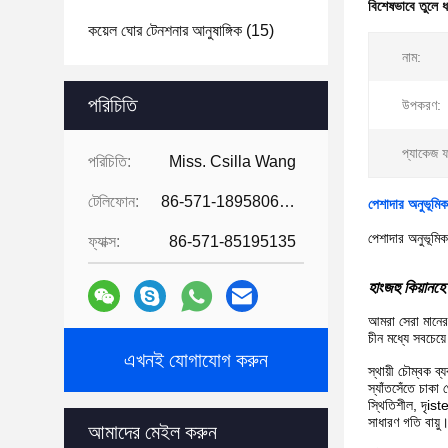
বিশেষভাবে তুলে 
কয়েল ঘোর টেনশনার আনুষাঙ্গিক
(15)
নাম:
পরিচিতি
উপকরণ:
প্যাকেজ 
পরিচিতি:
Miss. Csilla Wang
টেলিফোন:
86-571-18958064130
পেশাদার অনুভূমি
পেশাদার অনুভূমি
ফ্যাক্স:
86-571-85195135
হাংজহু কিয়ানহে 
আমরা সেরা মানের 
চীন মধ্যে সবচেয়
এখনই যোগাযোগ করুন
স্থায়ী চৌম্বক ব
স্যাঁতসেঁতে চাক
স্থিতিশীল, দৃis
সাধারণ গতি বায়ু
আমাদের মেইল ​​করুন