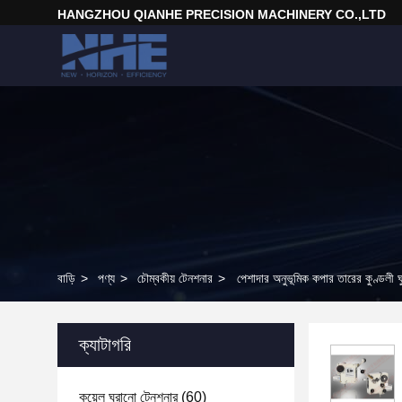
HANGZHOU QIANHE PRECISION MACHINERY CO.,LTD
বাড়ি
>
পণ্য
>
চৌম্বকীয় টেনশনার
>
পেশাদার অনুভূমিক কপার তারের কুণ্ডলী 
ক্যাটাগরি
কয়েল ঘুরানো টেনশনার
(60)