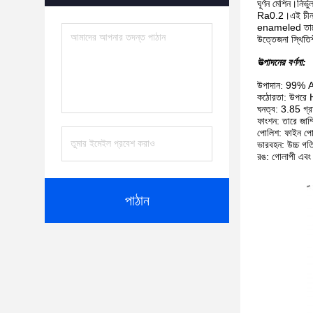
ঘূর্ণন মেশিন।নির্
Ra0.2।এই চীনামাট
enameled তারের এ
উত্তেজনা স্থিতিশ
উত্পাদনের বর্ণনা:
উপাদান: 99%
কঠোরতা: উপরে
ঘনত্ব: 3.85 গ্র
ফাংশন: তারে জা
পোলিশ: ফাইন পো
ভারবহন: উচ্চ গত
রঙ: গোলাপী এবং
পাঠান