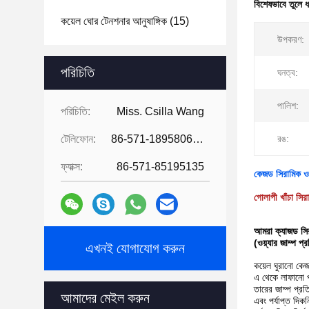
বিশেষভাবে তুলে 
কয়েল ঘোর টেনশনার আনুষাঙ্গিক
(15)
উপকরণ:
পরিচিতি
ঘনত্ব:
পালিশ:
পরিচিতি:
Miss. Csilla Wang
টেলিফোন:
86-571-18958064130
রঙ:
ফ্যাক্স:
86-571-85195135
কেজড সিরামিক ওয়্
গোলাপী খাঁচা সিরা
আমরা ক্যাজড সির
(ওয়্যার জাম্প 
এখনই যোগাযোগ করুন
কয়েল ঘুরানো কে
এ থেকে লাফানো
তারের জাম্প প্
আমাদের মেইল ​​করুন
এবং পর্যাপ্ত দিকন