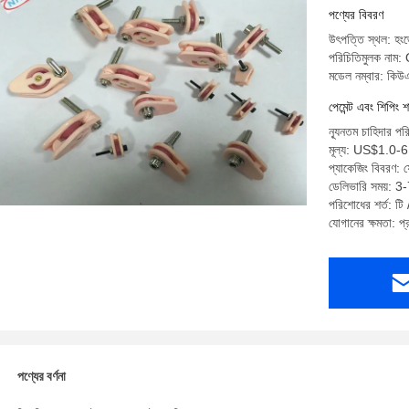
পণ্যের বিবরণ
উৎপত্তি স্থল: হংজ
পরিচিতিমুলক না
মডেল নম্বার: কি
পেমেন্ট এবং শিপিং শ
ন্যূনতম চাহিদার পর
মূল্য: US$1.0-
প্যাকেজিং বিবরণ:
ডেলিভারি সময়: 3
পরিশোধের শর্ত: টি / 
যোগানের ক্ষমতা: 
পণ্যের বর্ণনা