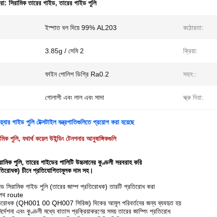
ধরা:
সিরামিক তারের গাইড
,
তারের গাইড পুলি
ইস্পাত বল দিয়ে 99% AL203
কঠোরতা:
3.85g / সেমি 2
ক্রিয়া:
ফাইন পোলিশ ডিগ্রি Ra0.2
সহন::
গোলাপী এবং লাল এবং সাদা
স্ক্রু দিয়া:
যার গাইড পুলি টেক্সটাইল যন্ত্রপাতিগুলিতে প্রয়োগ করা হয়েছে
মিক পুলি, যথার্থ কয়েল উইন্ডিং টেনশনার আনুষাঙ্গিকগুলি
ামিক পুলি, তারের গাইডের পালিটি উচ্চমানের কুণ্ডলী সরবরাহ করি
প্রতিরোধক) চীনে প্রতিযোগিতামূলক দাম সহ।
জড সিরামিক গাইড পুলি (তারের জাম্প প্রতিরোধক) তারটি প্রতিরোধ করা
 পথ route
রতিরোধক (QH001 00 QH007 সিরিজ) দিকের আমূল পরিবর্তনের জন্য ব্যবহৃত হয়
ির্দেশনা এবং কুণ্ডলী মধ্যে বাতাস প্রক্রিয়াকরণের সময় তারের জাম্পিং প্রতিরোধ