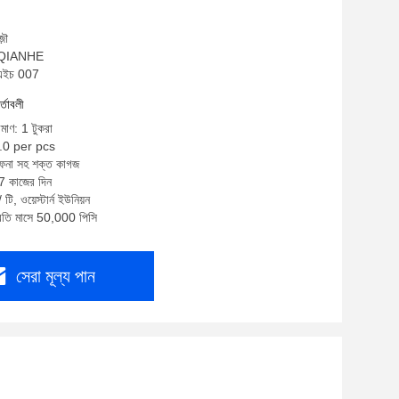
়ৌ
ম: QIANHE
উএইচ 007
র্তাবলী
িমাণ: 1 টুকরা
6.0 per pcs
 ফেনা সহ শক্ত কাগজ
-7 কাজের দিন
টি, ওয়েস্টার্ন ইউনিয়ন
প্রতি মাসে 50,000 পিসি
সেরা মূল্য পান