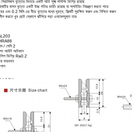
ভুল সিরামিকস বৃত্তের ভিতরে একটি অতি সূক্ষ্ম পলিশিং ডিগ্রি রয়েছে
ির বাসন বৃত্তে একটি উচ্চ গতির ভার্চিং রয়েছে যা স্লাইডিং নিয়ন্ত্রণ করতে পারে
বং 0.2 মিমি এর নীচে বৃত্তের মধ্যে দূরত্ব, ফিল্মটি সুরক্ষিত করুন এবং নিশ্চিত করুন
ীল করতে খুব ছোট স্কোপে ঝাঁপিয়ে পড়া এনামেলযুক্ত তার
 AL203
 HRA88
াম / সেমি 2
ম্পিং আউট আটকান
লিশ ডিগ্রি Ra0.2
ির ভারবহন
 লাল