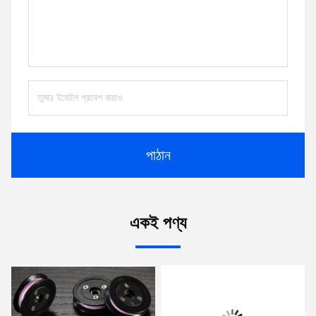
পাঠান
একই পণ্য