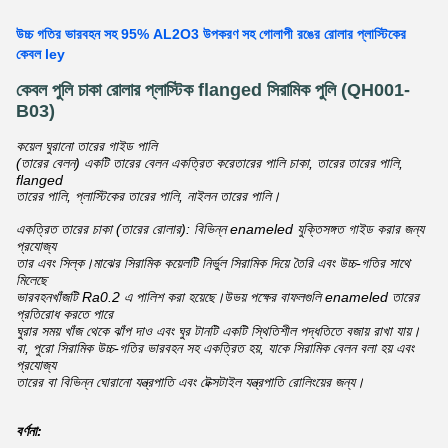
উচ্চ গতির ভারবহন সহ 95% AL2O3 উপকরণ সহ গোলাপী রঙের রোলার প্লাস্টিকের
কেবল ley
কেবল পুলি চাকা রোলার প্লাস্টিক flanged সিরামিক পুলি (QH001-
B03)
কয়েল ঘুরানো তারের গাইড পালি
(তারের বেলন) একটি তারের বেলন একত্রিত করে
তারের পালি চাকা, তারের তারের পালি,
flanged
তারের পালি, প্লাস্টিকের তারের পালি, নাইলন তারের পালি।
একত্রিত তারের চাকা (তারের রোলার): বিভিন্ন enameled যুক্তিসঙ্গত গাইড করার জন্য
প্রযোজ্য
তার এবং সিল্ক।মাঝের সিরামিক কয়েলটি নির্ভুল সিরামিক দিয়ে তৈরি এবং উচ্চ-গতির সাথে
মিলেছে
ভারবহনখাঁজটি Ra0.2 এ পালিশ করা হয়েছে।উভয় পক্ষের বাফলগুলি enameled তারের
প্রতিরোধ করতে পারে
ঘুরার সময় খাঁজ থেকে ঝাঁপ দাও এবং ঘুর টানটি একটি স্থিতিশীল পদ্ধতিতে বজায় রাখা যায়।
বা, পুরো সিরামিক উচ্চ-গতির ভারবহন সহ একত্রিত হয়, যাকে সিরামিক বেলন বলা হয় এবং
প্রযোজ্য
তারের বা বিভিন্ন ঘোরানো যন্ত্রপাতি এবং টেক্সটাইল যন্ত্রপাতি রোলিংয়ের জন্য।
বর্ণনা: