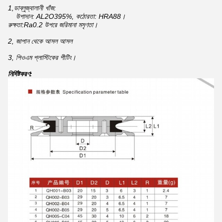
1,
ডাব্লু
জ্বালানী খাঁজ:
উপাদান: AL2O395%, কঠোরতা: HRA88।
রুক্ষতা:
Ra0.2 উপরে জরিমানা মসৃণতা।
2, জাপান থেকে আসল আসল
3, পিওএম প্লাস্টিকের শীটিং।
নির্দিষ্টকরণ: