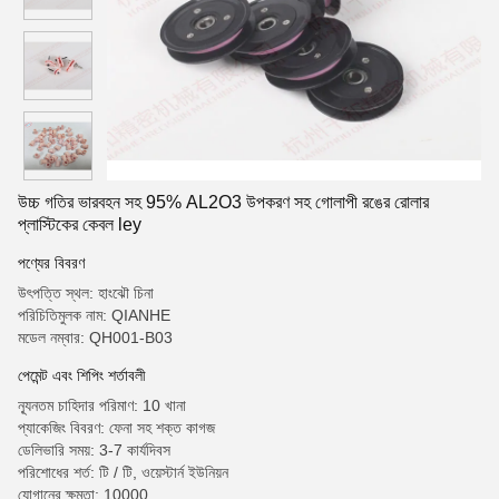
উচ্চ গতির ভারবহন সহ 95% AL2O3 উপকরণ সহ গোলাপী রঙের রোলার
প্লাস্টিকের কেবল ley
পণ্যের বিবরণ
উৎপত্তি স্থল: হাংঝৌ চিনা
পরিচিতিমুলক নাম: QIANHE
মডেল নম্বার: QH001-B03
পেমেন্ট এবং শিপিং শর্তাবলী
ন্যূনতম চাহিদার পরিমাণ: 10 খানা
প্যাকেজিং বিবরণ: ফেনা সহ শক্ত কাগজ
ডেলিভারি সময়: 3-7 কার্যদিবস
পরিশোধের শর্ত: টি / টি, ওয়েস্টার্ন ইউনিয়ন
যোগানের ক্ষমতা: 10000