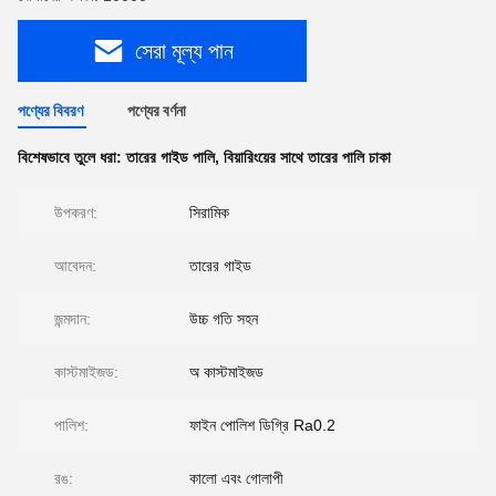
সেরা মূল্য পান
পণ্যের বিবরণ
পণ্যের বর্ণনা
বিশেষভাবে তুলে ধরা:
তারের গাইড পালি
,
বিয়ারিংয়ের সাথে তারের পালি চাকা
উপকরণ:
সিরামিক
আবেদন:
তারের গাইড
জন্মদান:
উচ্চ গতি সহন
কাস্টমাইজড:
অ কাস্টমাইজড
পালিশ:
ফাইন পোলিশ ডিগ্রি Ra0.2
রঙ:
কালো এবং গোলাপী