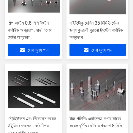
শিল্প কাস্টম 0.6 মিমি টংস্টন
নাইটটোকু মেশিন 35 মিমি দৈর্ঘ্যের
কার্বাইড অগ্রভাগ, হার্ড এলোয়
জন্য কুণ্ডলী ঘুরানো টুংস্টেন কার্বাইড
মোটর অগ্রভাগ
অগ্রভাগ
সেরা মূল্য পান
সেরা মূল্য পান
স্ট্রেইটনেস এবং স্টিফনেস কয়েল
উচ্চ পলিশিং এনামেলড কপার তারের
উইন্ডিং নোজলস - রুবি টিপড
কয়েল ঘূর্ণিত মোটর অগ্রভাগ 8 মিমি
ওয়্যার গাইড নোজল