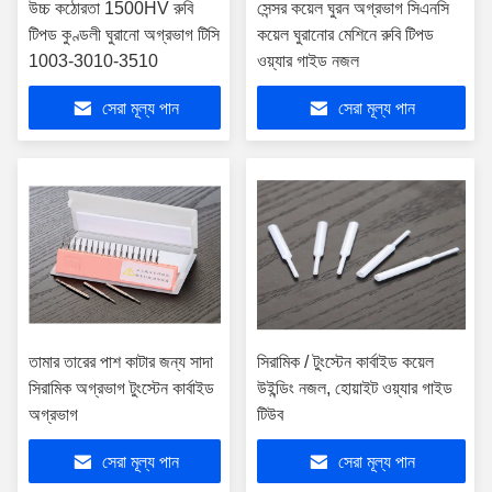
উচ্চ কঠোরতা 1500HV রুবি
সেন্সর কয়েল ঘুরন অগ্রভাগ সিএনসি
টিপড কুণ্ডলী ঘুরানো অগ্রভাগ টিসি
কয়েল ঘুরানোর মেশিনে রুবি টিপড
1003-3010-3510
ওয়্যার গাইড নজল
সেরা মূল্য পান
সেরা মূল্য পান
তামার তারের পাশ কাটার জন্য সাদা
সিরামিক / টুংস্টেন কার্বাইড কয়েল
সিরামিক অগ্রভাগ টুংস্টেন কার্বাইড
উইন্ডিং নজল, হোয়াইট ওয়্যার গাইড
অগ্রভাগ
টিউব
সেরা মূল্য পান
সেরা মূল্য পান