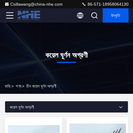
Csillawang@china-nhe.com
86-571-18958064130
উদ্ধৃতি
কয়েল ঘূর্ণন অগ্রণী
বাড়ি
>
পণ্য
>
চীন কয়েল ঘূর্ণন অগ্রণী
কয়েল ঘূর্ণন অগ্রণী