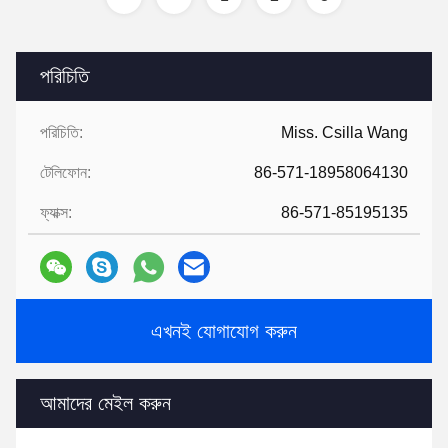
পরিচিতি
পরিচিতি:
Miss. Csilla Wang
টেলিফোন:
86-571-18958064130
ফ্যাক্স:
86-571-85195135
এখনই যোগাযোগ করুন
আমাদের মেইল ​​করুন