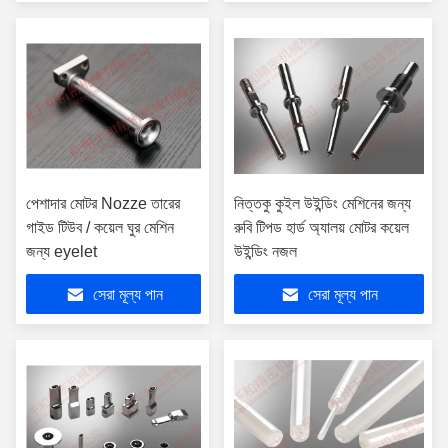
পেশাদার মোটর Nozze তারের
নিত্তকু কুইল উইন্ডিং মেশিনের জন্য
গাইড টিউব / কয়েল ঘুর মেশিন
রুবি টিপড হার্ড অ্যালয় মোটর কয়েল
জন্য eyelet
উইন্ডিং নজল
সেরা মূল্য পান
সেরা মূল্য পান