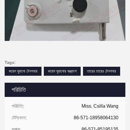
Tags:
কয়েল ঘুরানো টেনশনার
কয়েল ঘুরানোর যন্ত্রাংশ
তারের তারের টেনশনার
পরিচিতি
পরিচিতি:
Miss. Csilla Wang
টেলিফোন:
86-571-18958064130
ফ্যাক্স:
86-571-85195135