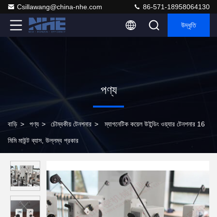
Csillawang@china-nhe.com
86-571-18958064130
উদ্ধৃতি
পণ্য
বাড়ি
>
পণ্য
>
চৌম্বকীয় টেনশনার
>
ম্যাগনেটিক কয়েল উইন্ডিং ওয়্যার টেনশনার 16
মিমি মাউন্ট ব্যাস, উল্লম্ব প্রকার