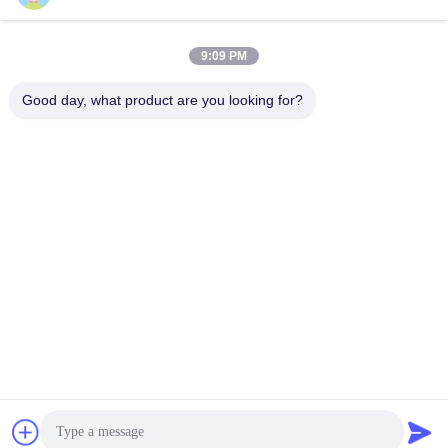
সেরা মূল্য পান
সেরা মূল্য পান
9:09 PM
Good day, what product are you looking for?
HANGZHOU QIANHE PRECISION
MACHINERY CO.,LTD
Csillawang@china-nhe.com
86-571-18958064130
কোনও 16 তম কাংঝং রোড, কাংকিওও শিল্প উদ্যান, গংশু জেলা, হ্যাংজহু চীন
চীন ভাল মানের কয়েল ঘুরানো টেনশনার সরবরাহকারী. কপিরাইট © 2015-2026
coilwindingtensioner.com . সমস্ত অধিকার সংরক্ষিত.