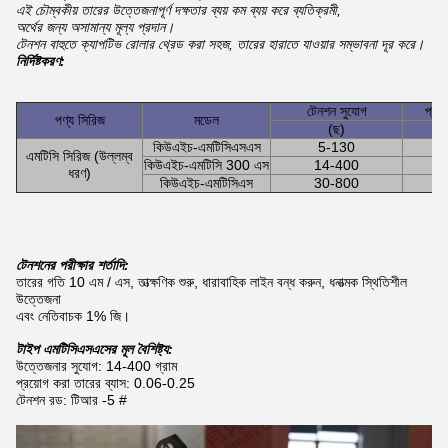
এই চৌম্বকীয় তারের উত্তেজনাপূর্ণ দক্ষতার ব্যয় কম ব্যয় করে ব্যতিক্রমী,
অর্থের জন্য অসামান্য মূল্য প্রদান।
টেনশন বাহুতে ক্যাপটিভ রোলার থ্রেড করা সহজ, তারের হারাতে যাওয়ার সম্ভাবনা দূর করে।
নির্দিষ্টকরণ:
টেনশন সুযোগ
প্রয
পণ্য সিরিজ
মডেল
(ছ)
কিউএইচ-এমটিসিএসএস
5-130
0
এমটিসি সিরিজ (উল্লম্ব
কিউএইচ-এমটিসি 300 এস
14-400
0
ধরণ)
কিউএইচ-এমটিসিএস
30-800
0
টেনশনের পরীক্ষার শর্তাদি:
তারের গতি 10 এম / এস, তাত্ক্ষণিক শুরু, ধারাবাহিক লাইন বন্ধ করুন, ধনাত্মক স্থিতিশীল
উত্তেজনা
এবং নেতিবাচক 1% জি।
টাইপ এমটিসিএসএসের মূল বৈশিষ্ট্য:
উত্তেজনার সুযোগ: 14-400 গ্রাম
প্রয়োগ করা তারের ব্যাস: 0.06-0.25
টেনশন রড: টিআর -5 #