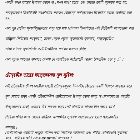
একটি ভাঙা তারের উত্পাদন করবে না।যখন ভাঙা তারে এবং তারের রডটি ব্যবহার করা হয়,
সনাক্তকরণ ডিভাইসটি সরঞ্জামটির সংযোগ বিচ্ছিন্ন সনাক্তকরণ ডিভাইস দ্বারা অবহিত করা
হয়,
এবং ঘুর মেশিন স্বয়ংক্রিয়ভাবে বন্ধ হয়ে যায়।টেনশন ডিভাইসের এই সিরিজটি আপগ্রেড করা
যান্ত্রিক সিরিজের সংস্করণ, ডাবল ব্রেক ব্রেক অ্যালার্মের ব্যবহার, অভ্যন্তরীণ
ভাঙা তারের অ্যালার্মের ফটোইলেক্ট্রিক সনাক্তকরণের বৃদ্ধি,
এবং সূচক আলোর ব্যবহার দেখায় যে সামগ্রিক কাঠামোটি আরও বৈজ্ঞানিক এবং দৃ .়।
চৌম্বকীয় তারের উত্তেজনার মূল সুবিধা:
এই চৌম্বকীয় টেনশনকারীরা স্থায়ী চৌম্বকযুক্ত ডিভাইস হিসাবে একটি হিসাবে ব্যবহার করে
মূল ঘোরার জন্য একটি পরিবর্তনশীল প্রতিরোধের উত্পন্ন করার জন্য অ যোগাযোগের পদ্ধতি
উত্তেজনার চাকা, এভাবে দীর্ঘ সময়ের জন্য সেট মানটিতে তারের টান বজায় রাখে
পিরিয়ডগুলির জন্য তাদের যান্ত্রিক অংশগুলির তুলনায় ব্যাপকভাবে হ্রাস প্রয়োজনীয়
সমন্বয়।
যোগাযোগের প্রতিটি পয়েন্টে পালিশ করা সিরামিক আইলেট এবং গাইড রোলারগুলি সুরক্ষিত
করে
যান্ত্রিক ক্ষতি থেকে enamel অন্তরক।